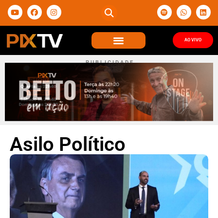
AO VIVO
P U B L I C I D A D E
Asilo Político