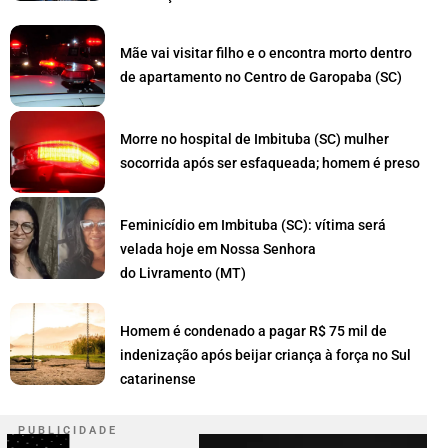
Mãe vai visitar filho e o encontra morto dentro
de apartamento no Centro de Garopaba (SC)
Morre no hospital de Imbituba (SC) mulher
socorrida após ser esfaqueada; homem é preso
Feminicídio em Imbituba (SC): vítima será
velada hoje em Nossa Senhora
do Livramento (MT)
Homem é condenado a pagar R$ 75 mil de
indenização após beijar criança à força no Sul
catarinense
P U B L I C I D A D E