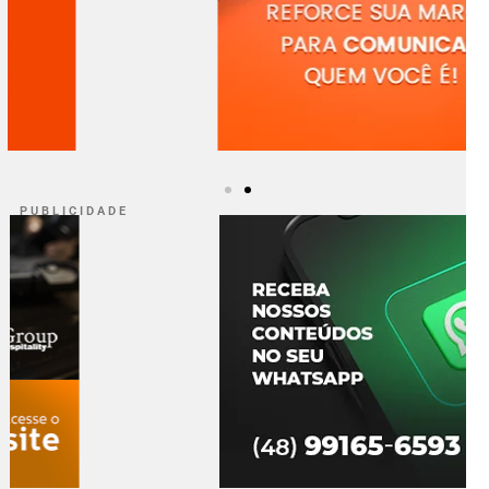
P U B L I C I D A D E