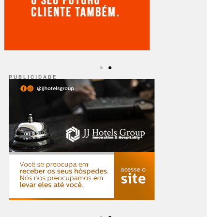
P U B L I C I D A D E