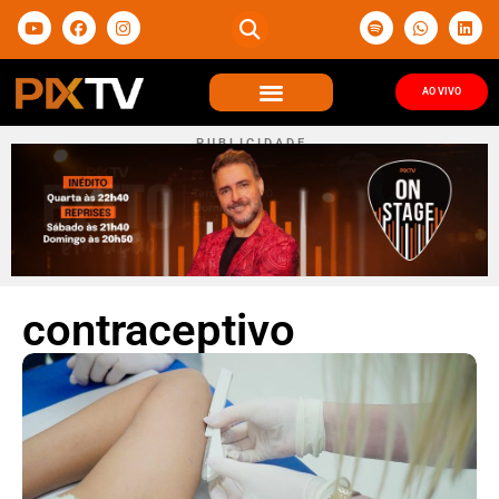
AO VIVO
P U B L I C I D A D E
contraceptivo