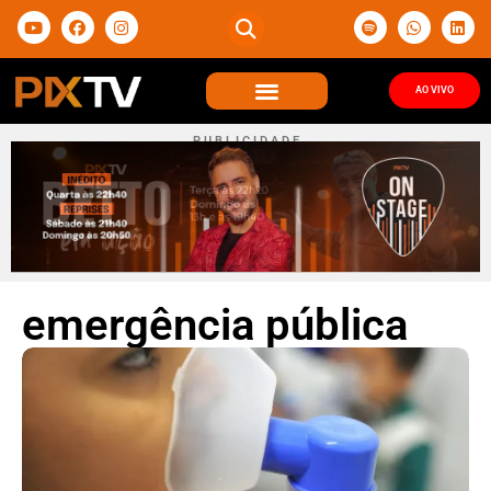
AO VIVO
P U B L I C I D A D E
emergência pública