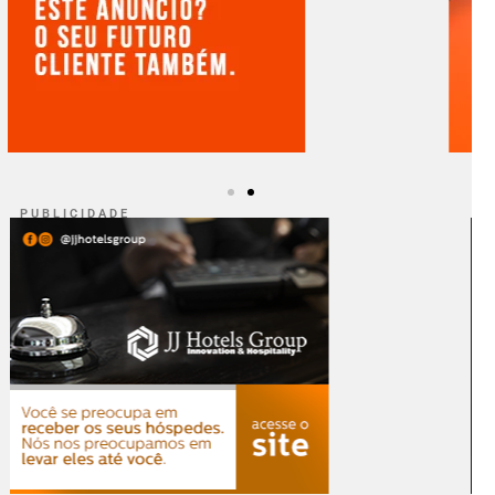
P U B L I C I D A D E