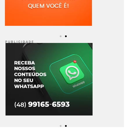
P U B L I C I D A D E