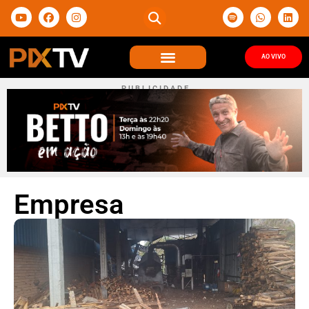
AO VIVO
P U B L I C I D A D E
Empresa