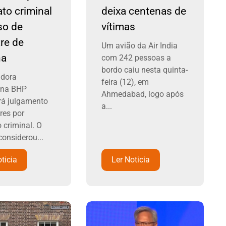
to criminal
deixa centenas de
so de
vítimas
re de
Um avião da Air India
na
com 242 pessoas a
bordo caiu nesta quinta-
adora
feira (12), em
ana BHP
Ahmedabad, logo após
rá julgamento
a...
res por
 criminal. O
considerou...
ticia
Ler Noticia