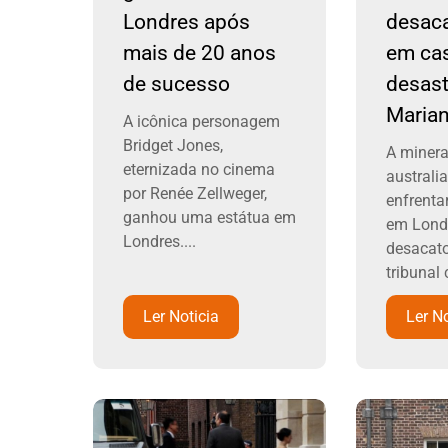
Londres após
desaca
mais de 20 anos
em ca
de sucesso
desast
Maria
A icônica personagem
Bridget Jones,
A miner
eternizada no cinema
australi
por Renée Zellweger,
enfrenta
ganhou uma estátua em
em Lond
Londres....
desacato
tribunal 
Ler Noticia
Ler No