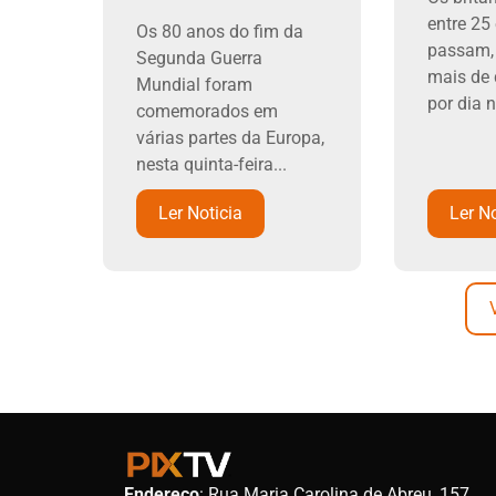
entre 25
Os 80 anos do fim da
passam,
Segunda Guerra
mais de 
Mundial foram
por dia n
comemorados em
várias partes da Europa,
nesta quinta-feira...
Ler Noticia
Ler No
Endereço
: Rua Maria Carolina de Abreu, 157