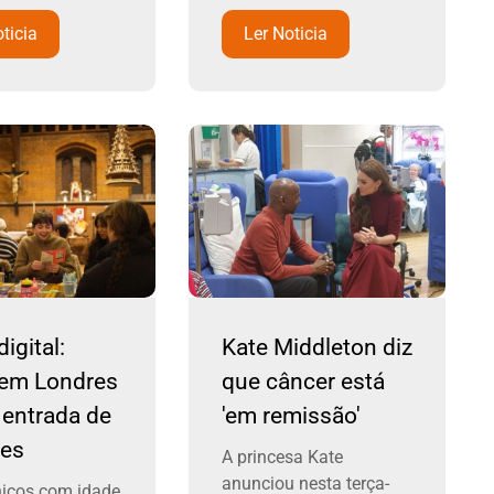
ticia
Ler Noticia
igital:
Kate Middleton diz
 em Londres
que câncer está
 entrada de
'em remissão'
res
A princesa Kate
anunciou nesta terça-
nicos com idade