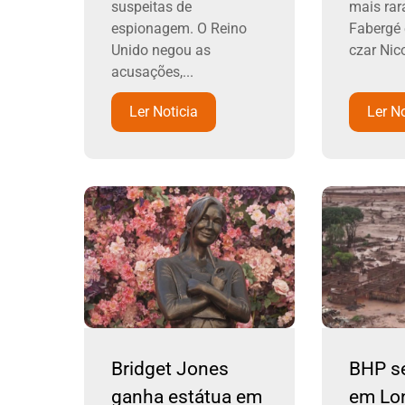
suspeitas de
mais rar
espionagem. O Reino
Fabergé 
Unido negou as
czar Nicol
acusações,...
Ler Noticia
Ler No
Bridget Jones
BHP se
ganha estátua em
em Lo