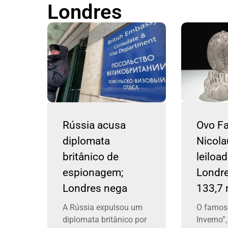
Londres
Rússia acusa
Ovo F
diplomata
Nicola
britânico de
leiloa
espionagem;
Londre
Londres nega
133,7 
A Rússia expulsou um
O famos
diplomata britânico por
Inverno”