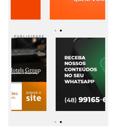
P U B L I C I D A D E