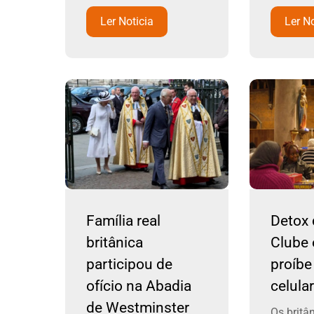
Ler Noticia
Ler No
Família real
Detox d
britânica
Clube
participou de
proíbe
ofício na Abadia
celula
de Westminster
Os britâ