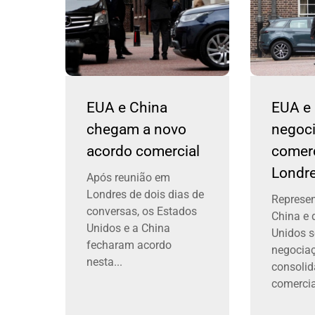
EUA e China
EUA e
chegam a novo
negoc
acordo comercial
comer
Londr
Após reunião em
Londres de dois dias de
Represen
conversas, os Estados
China e 
Unidos e a China
Unidos 
fecharam acordo
negocia
nesta...
consolid
comercial