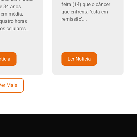
feira (14) que o câncer
 e 34 anos
que enfrenta ‘está em
 em média,
remissão’....
quatro horas
os celulares....
ticia
Ler Noticia
Ver Mais