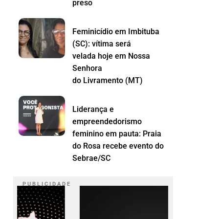
preso
Feminicídio em Imbituba
(SC): vítima será
velada hoje em Nossa
Senhora
do Livramento (MT)
Liderança e
empreendedorismo
feminino em pauta: Praia
do Rosa recebe evento do
Sebrae/SC
P U B L I C I D A D E