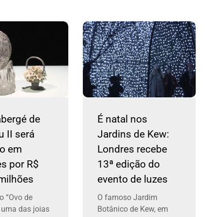
abergé de
É natal nos
u II será
Jardins de Kew:
do em
Londres recebe
s por R$
13ª edição do
milhões
evento de luzes
o “Ovo de
O famoso Jardim
, uma das joias
Botânico de Kew, em