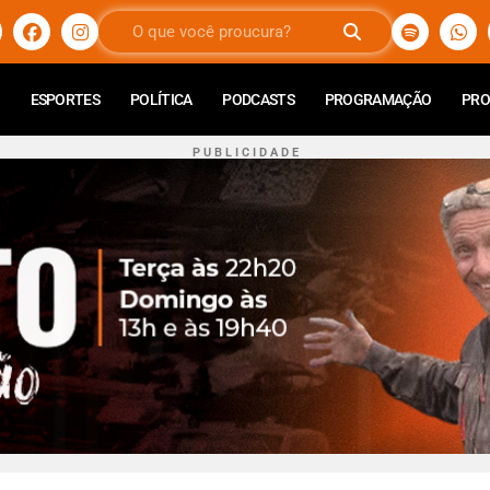
ESPORTES
POLÍTICA
PODCASTS
PROGRAMAÇÃO
PR
P U B L I C I D A D E