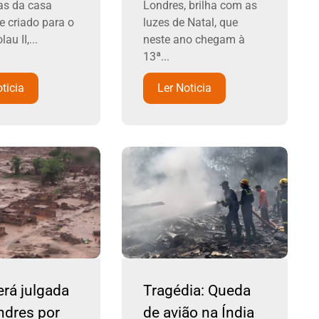
as da casa
Londres, brilha com as
e criado para o
luzes de Natal, que
au II,...
neste ano chegam à
13ª...
ticia
Ler Noticia
rá julgada
Tragédia: Queda
ndres por
de avião na Índia