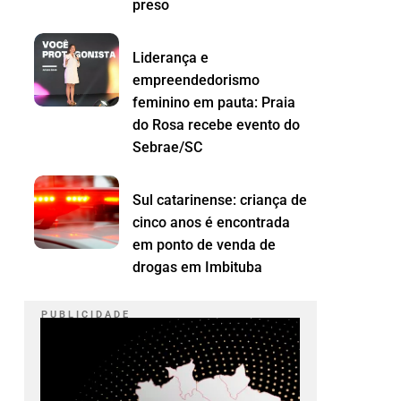
preso
Liderança e
empreendedorismo
feminino em pauta: Praia
do Rosa recebe evento do
Sebrae/SC
Sul catarinense: criança de
cinco anos é encontrada
em ponto de venda de
drogas em Imbituba
P U B L I C I D A D E