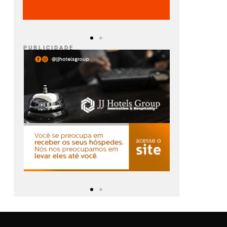
P U B L I C I D A D E