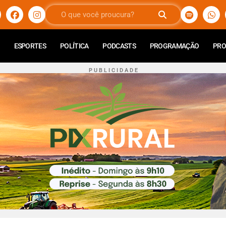
ESPORTES
POLÍTICA
PODCASTS
PROGRAMAÇÃO
PR
P U B L I C I D A D E