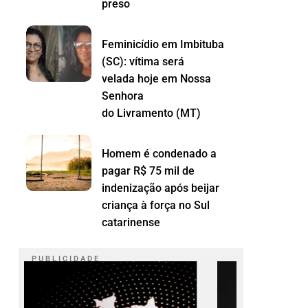
preso
Feminicídio em Imbituba
(SC): vítima será
velada hoje em Nossa
Senhora
do Livramento (MT)
Homem é condenado a
pagar R$ 75 mil de
indenização após beijar
criança à força no Sul
catarinense
P U B L I C I D A D E