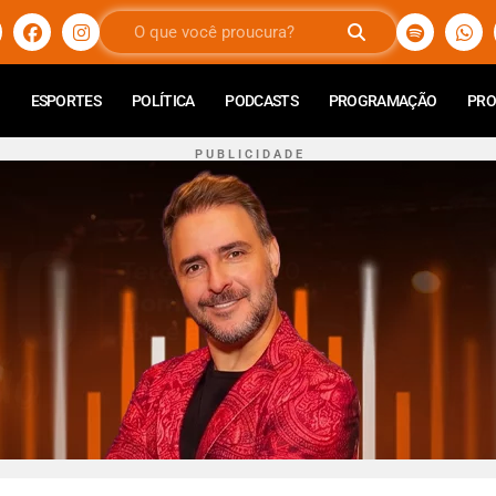
ESPORTES
POLÍTICA
PODCASTS
PROGRAMAÇÃO
PR
P U B L I C I D A D E