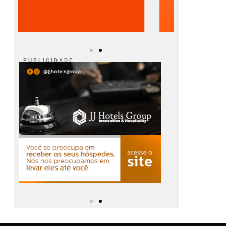
P U B L I C I D A D E