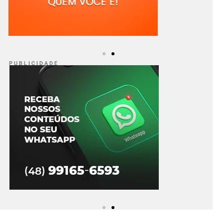
P U B L I C I D A D E