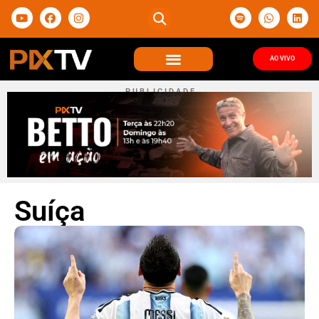
AO VIVO
P U B L I C I D A D E
Suíça