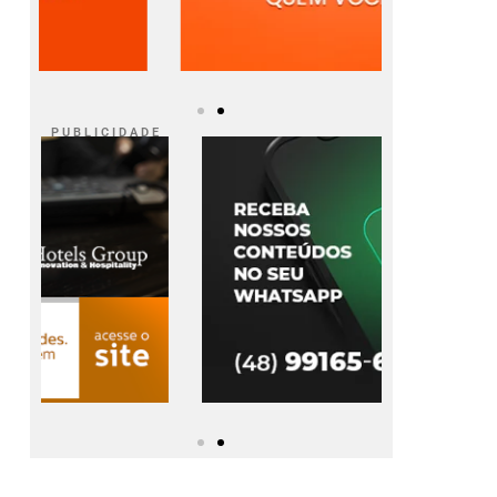
P U B L I C I D A D E