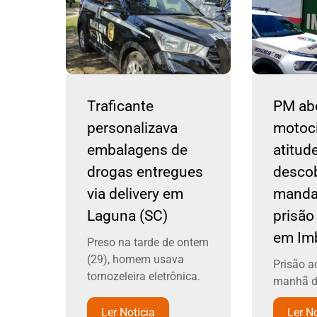
Traficante
PM ab
personalizava
motoci
embalagens de
atitud
drogas entregues
desco
via delivery em
manda
Laguna (SC)
prisão 
em Imb
Preso na tarde de ontem
(29), homem usava
Prisão a
tornozeleira eletrônica.
manhã de
Ler Noticia
Ler No