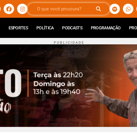
ESPORTES
POLÍTICA
PODCASTS
PROGRAMAÇÃO
PR
P U B L I C I D A D E