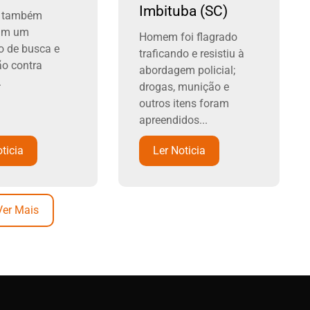
Imbituba (SC)
s também
am um
Homem foi flagrado
 de busca e
traficando e resistiu à
o contra
abordagem policial;
.
drogas, munição e
outros itens foram
apreendidos...
ticia
Ler Noticia
Ver Mais