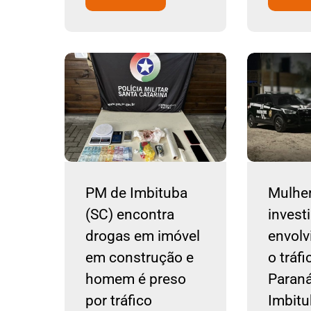
PM de Imbituba
Mulhe
(SC) encontra
invest
drogas em imóvel
envol
em construção e
o tráfi
homem é preso
Paraná
por tráfico
Imbitu