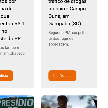
tos por
tráfico de drogas
ma de
no bairro Campo
o que
Duna, em
entou R$ 1
Garopaba (SC)
 no
Segundo PM, suspeito
ste do PR
tentou fugir de
abordagem.
cias também
am em Chapecó
ticia
Ler Noticia