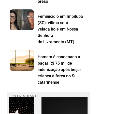
preso
Feminicídio em Imbituba
(SC): vítima será
velada hoje em Nossa
Senhora
do Livramento (MT)
Homem é condenado a
pagar R$ 75 mil de
indenização após beijar
criança à força no Sul
catarinense
P U B L I C I D A D E