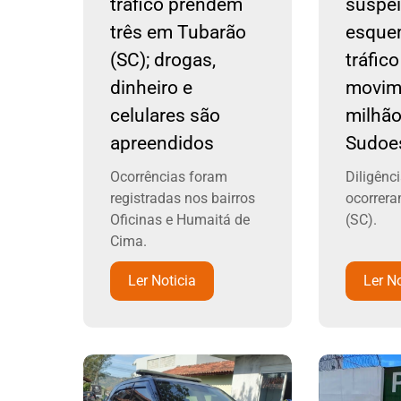
tráfico prendem
suspei
três em Tubarão
esque
(SC); drogas,
tráfic
dinheiro e
movim
celulares são
milhão
apreendidos
Sudoe
Ocorrências foram
Diligên
registradas nos bairros
ocorrer
Oficinas e Humaitá de
(SC).
Cima.
Ler Noticia
Ler No