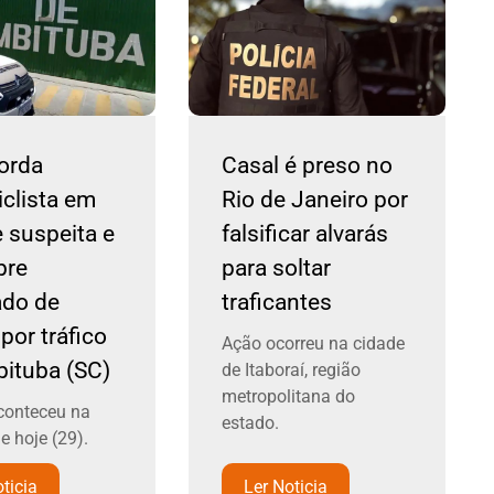
orda
Casal é preso no
clista em
Rio de Janeiro por
e suspeita e
falsificar alvarás
bre
para soltar
do de
traficantes
por tráfico
Ação ocorreu na cidade
ituba (SC)
de Itaboraí, região
metropolitana do
conteceu na
estado.
 hoje (29).
ticia
Ler Noticia