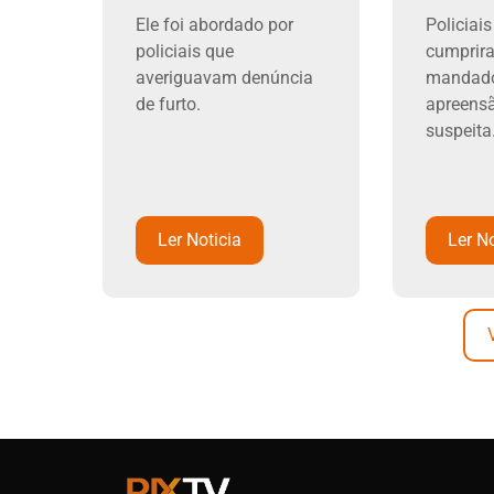
Ele foi abordado por
Policiai
policiais que
cumprir
averiguavam denúncia
mandado
de furto.
apreensã
suspeita
Ler Noticia
Ler No