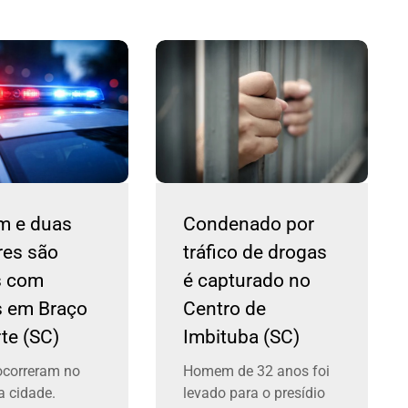
 e duas
Condenado por
res são
tráfico de drogas
s com
é capturado no
s em Braço
Centro de
te (SC)
Imbituba (SC)
ocorreram no
Homem de 32 anos foi
a cidade.
levado para o presídio