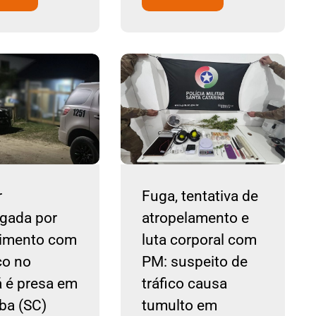
r
Fuga, tentativa de
igada por
atropelamento e
vimento com
luta corporal com
co no
PM: suspeito de
 é presa em
tráfico causa
ba (SC)
tumulto em