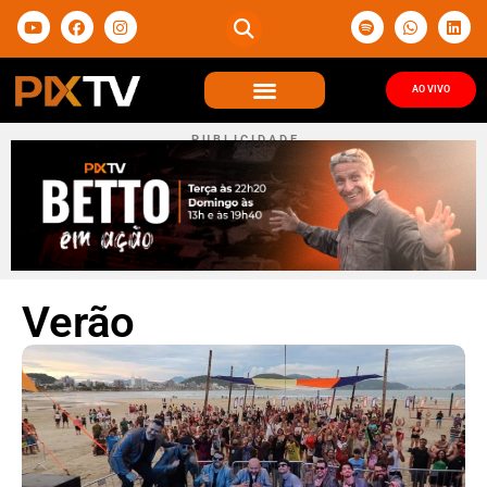
AO VIVO
P U B L I C I D A D E
Verão