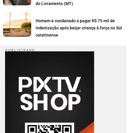
do Livramento (MT)
Homem é condenado a pagar R$ 75 mil de
indenização após beijar criança à força no Sul
catarinense
P U B L I C I D A D E