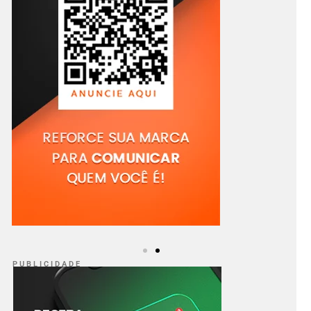
P U B L I C I D A D E