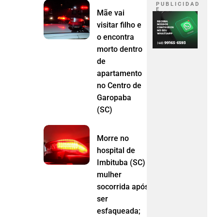
P U B L I C I D A D
E
Mãe vai
visitar filho e
o encontra
morto dentro
de
apartamento
no Centro de
Garopaba
(SC)
Morre no
hospital de
Imbituba (SC)
mulher
socorrida após
ser
esfaqueada;