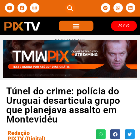
AO VIVO
P U B L I C I D A D E
Túnel do crime: polícia do
Uruguai desarticula grupo
que planejava assalto em
Montevidéu
Redação
PIXTV (Digital)