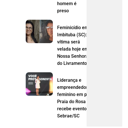
homem é
preso
Feminicídio em
Imbituba (SC):
vítima será
velada hoje em
Nossa Senhora
do Livramento (MT)
Liderança e
empreendedorismo
feminino em pauta:
Praia do Rosa
recebe evento do
Sebrae/SC