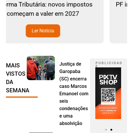
tos
PF investiga grupo suspeito de plane
ataques durante as eleições
Ler Notícia
Justiça de
P U B L I C I D A D
MAIS
E
Garopaba
VISTOS
(SC) encerra
DA
caso Marcos
SEMANA
Emanoel com
seis
condenações
e uma
absolvição