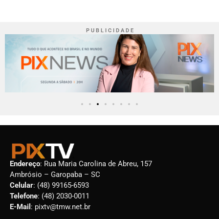
P U B L I C I D A D E
Endereço
: Rua Maria Carolina de Abreu, 157
Ambrósio – Garopaba – SC
Celular
: (48) 99165-6593
Telefone
: (48) 2030-0011
E-Mail
: pixtv@tmw.net.br