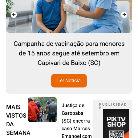
Campanha de vacinação para menores
de 15 anos segue até setembro em
Capivari de Baixo (SC)
Ler Notícia
Justiça de
P U B L I C I D A D
MAIS
E
Garopaba
VISTOS
(SC) encerra
DA
caso Marcos
SEMANA
Emanoel com