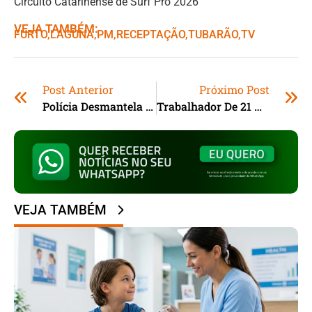
Circuito Catarinense de Surf Pro 2026
VEJA TAMBÉM:
FURTO
,ㅤ
LAGUNA
,ㅤ
PM
,ㅤ
RECEPTAÇÃO
,ㅤ
TUBARÃO
,ㅤ
TV
Post Anterior
Próximo Post
Polícia Desmantela Ponto De Tráfico Operado Por Adolescente Em Imbituba (SC)
Trabalhador De 21 Anos Morre Prensado Durante Manutenção De Caminhão Em Empresa Do Sul De SC
VEJA TAMBÉM