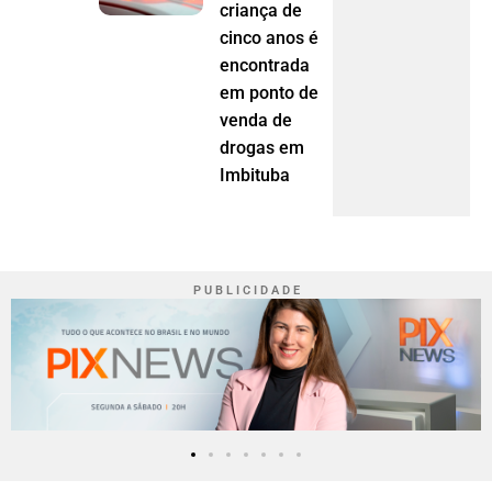
criança de
cinco anos é
encontrada
em ponto de
venda de
drogas em
Imbituba
P U B L I C I D A D E