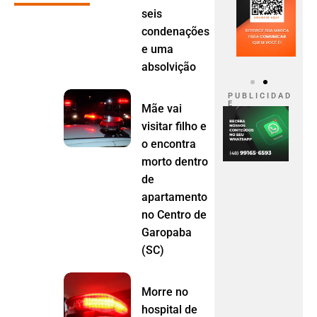
seis
condenações
e uma
absolvição
P U B L I C I D A D
E
Mãe vai
visitar filho e
o encontra
morto dentro
de
apartamento
no Centro de
Garopaba
(SC)
Morre no
hospital de