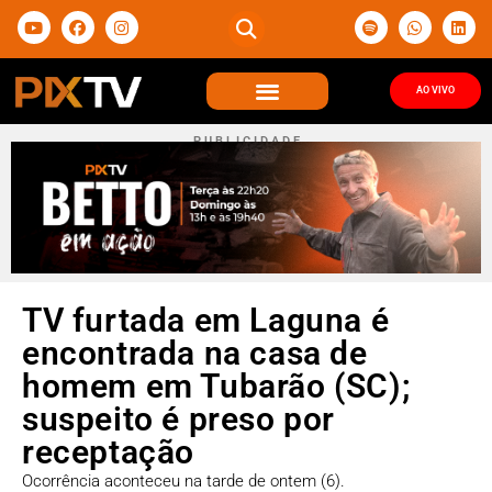
AO VIVO
P U B L I C I D A D E
TV furtada em Laguna é
encontrada na casa de
homem em Tubarão (SC);
suspeito é preso por
receptação
Ocorrência aconteceu na tarde de ontem (6).