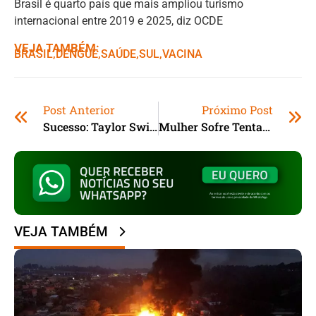
Brasil é quarto país que mais ampliou turismo
internacional entre 2019 e 2025, diz OCDE
VEJA TAMBÉM:
BRASIL
,ㅤ
DENGUE
,ㅤ
SAÚDE
,ㅤ
SUL
,ㅤ
VACINA
Post Anterior
Próximo Post
Sucesso: Taylor Swift É A Número 1 Em Vendas No Mundo
Mulher Sofre Tentativa De Estupro Em Imbituba (SC)
VEJA TAMBÉM