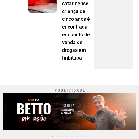
catarinense:
criança de
cinco anos é
encontrada
em ponto de
venda de
drogas em
Imbituba
P U B L I C I D A D E