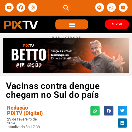
AO VIVO
P U B L I C I D A D E
Vacinas contra dengue
chegam no Sul do país
Redação
PIXTV (Digital)
23 de fevereiro de
2024
atualizado às 17:38