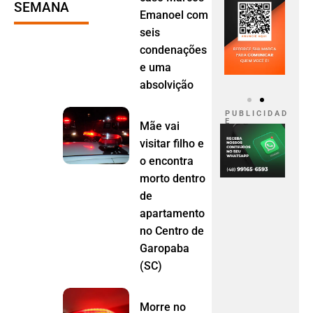
SEMANA
Emanoel com
seis
condenações
e uma
absolvição
P U B L I C I D A D
E
Mãe vai
visitar filho e
o encontra
morto dentro
de
apartamento
no Centro de
Garopaba
(SC)
Morre no