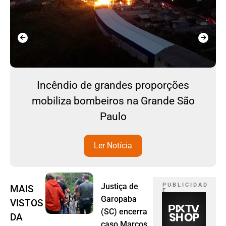
Incêndio de grandes proporções
mobiliza bombeiros na Grande São
Paulo
Ler Notícia
Justiça de
P U B L I C I D A D
MAIS
E
Garopaba
VISTOS
(SC) encerra
DA
caso Marcos