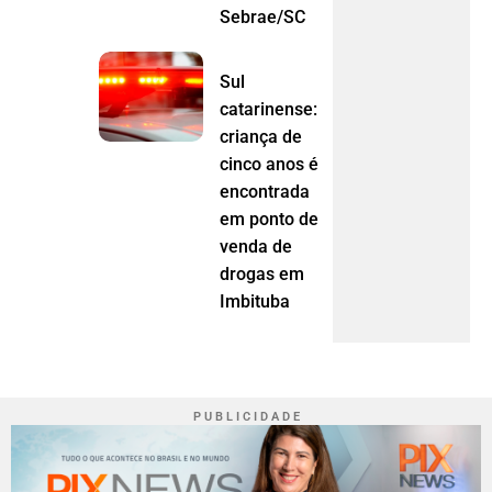
Sebrae/SC
Sul
catarinense:
criança de
cinco anos é
encontrada
em ponto de
venda de
drogas em
Imbituba
P U B L I C I D A D E