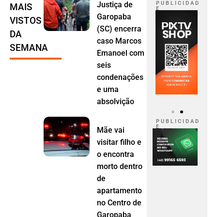
Justiça de
P U B L I C I D A D
MAIS
E
Garopaba
VISTOS
(SC) encerra
DA
caso Marcos
SEMANA
Emanoel com
seis
condenações
e uma
absolvição
P U B L I C I D A D
E
Mãe vai
visitar filho e
o encontra
morto dentro
de
apartamento
no Centro de
Garopaba