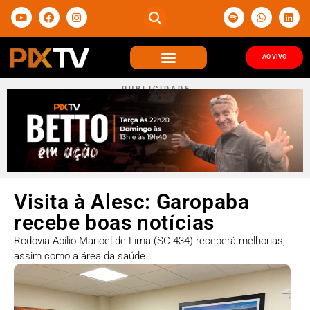
AO VIVO
P U B L I C I D A D E
Visita à Alesc: Garopaba
recebe boas notícias
Rodovia Abílio Manoel de Lima (SC-434) receberá melhorias,
assim como a área da saúde.