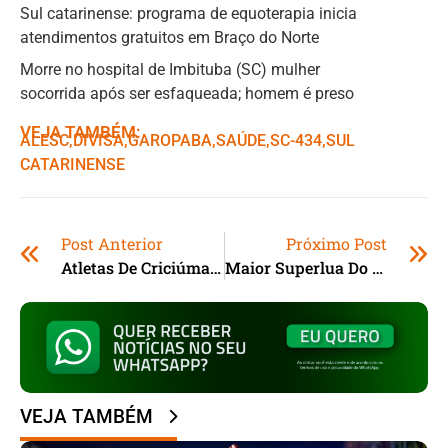
Sul catarinense: programa de equoterapia inicia
atendimentos gratuitos em Braço do Norte
Morre no hospital de Imbituba (SC) mulher
socorrida após ser esfaqueada; homem é preso
VEJA TAMBÉM:
ALESC
,ㅤ
DIVISA
,ㅤ
GAROPABA
,ㅤ
SAÚDE
,ㅤ
SC-434
,ㅤ
SUL
CATARINENSE
Post Anterior
Próximo Post
Atletas De Criciúma (SC) Participarão Do Campeonato Brasileiro De Skate
Maior Superlua Do Ano Pode Ser Vista Hoje
VEJA TAMBÉM