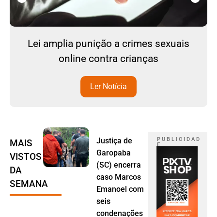
Lei amplia punição a crimes sexuais
online contra crianças
Ler Notícia
Justiça de
P U B L I C I D A D
MAIS
E
Garopaba
VISTOS
(SC) encerra
DA
caso Marcos
SEMANA
Emanoel com
seis
condenações