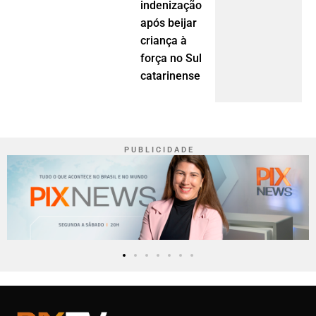
indenização
após beijar
criança à
força no Sul
catarinense
P U B L I C I D A D E