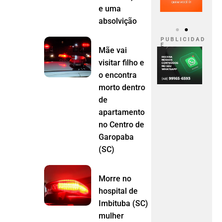
e uma
absolvição
P U B L I C I D A D
E
Mãe vai
visitar filho e
o encontra
morto dentro
de
apartamento
no Centro de
Garopaba
(SC)
Morre no
hospital de
Imbituba (SC)
mulher