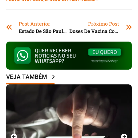
Post Anterior
Próximo Post
Estado De São Paulo Confirma 5ª Morte Por Febre Amarela No Ano; Vítima É Homem De 50 Anos
Doses De Vacina Contra Gripe São Liberadas Para Público Em Geral Em Capivari De Baixo (SC)
VEJA TAMBÉM