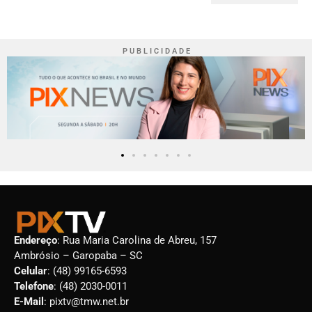
P U B L I C I D A D E
Endereço
: Rua Maria Carolina de Abreu, 157
Ambrósio – Garopaba – SC
Celular
: (48) 99165-6593
Telefone
: (48) 2030-0011
E-Mail
: pixtv@tmw.net.br