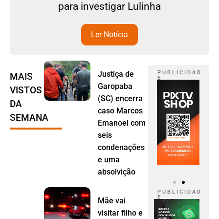
para investigar Lulinha
Ler Notícia
Justiça de
P U B L I C I D A D
MAIS
E
Garopaba
VISTOS
(SC) encerra
DA
caso Marcos
SEMANA
Emanoel com
seis
condenações
e uma
absolvição
P U B L I C I D A D
E
Mãe vai
visitar filho e