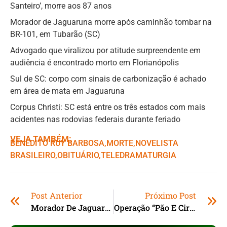
Santeiro’, morre aos 87 anos
Morador de Jaguaruna morre após caminhão tombar na
BR-101, em Tubarão (SC)
Advogado que viralizou por atitude surpreendente em
audiência é encontrado morto em Florianópolis
Sul de SC: corpo com sinais de carbonização é achado
em área de mata em Jaguaruna
Corpus Christi: SC está entre os três estados com mais
acidentes nas rodovias federais durante feriado
VEJA TAMBÉM:
BENEDITO RUY BARBOSA
,ㅤ
MORTE
,ㅤ
NOVELISTA
BRASILEIRO
,ㅤ
OBITUÁRIO
,ㅤ
TELEDRAMATURGIA
Post Anterior
Próximo Post
Morador De Jaguaruna Morre Após Caminhão Tombar Na BR-101, Em Tubarão (SC)
Operação “Pão E Circo” Investiga Cartel E Fraudes Em Licitações De Shows Em Municípios Catarinenses