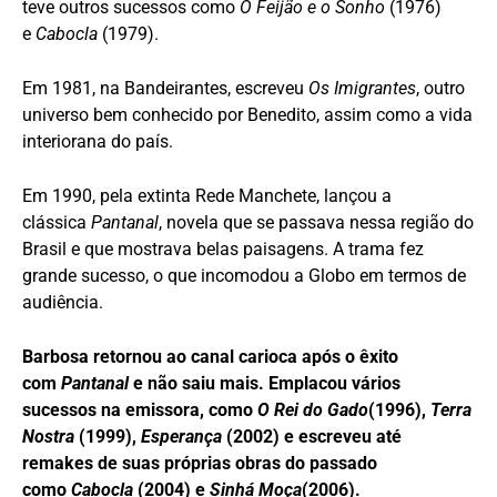
teve outros sucessos como
O Feijão e o Sonho
(1976)
e
Cabocla
(1979).
Em 1981, na Bandeirantes, escreveu
Os Imigrantes
, outro
universo bem conhecido por Benedito, assim como a vida
interiorana do país.
Em 1990, pela extinta Rede Manchete, lançou a
clássica
Pantanal
, novela que se passava nessa região do
Brasil e que mostrava belas paisagens. A trama fez
grande sucesso, o que incomodou a Globo em termos de
audiência.
Barbosa retornou ao canal carioca após o êxito
com
Pantanal
e não saiu mais. Emplacou vários
sucessos na emissora, como
O Rei do Gado
(1996),
Terra
Nostra
(1999),
Esperança
(2002) e escreveu até
remakes de suas próprias obras do passado
como
Cabocla
(2004) e
Sinhá Moça
(2006).