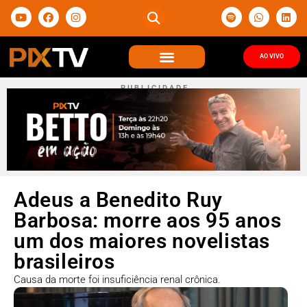
AO VIVO
P U B L I C I D A D E
Adeus a Benedito Ruy
Barbosa: morre aos 95 anos
um dos maiores novelistas
brasileiros
Causa da morte foi insuficiência renal crônica.