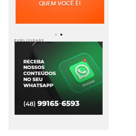
P U B L I C I D A D E