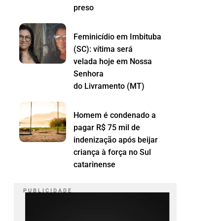
preso
Feminicídio em Imbituba
(SC): vítima será
velada hoje em Nossa
Senhora
do Livramento (MT)
Homem é condenado a
pagar R$ 75 mil de
indenização após beijar
criança à força no Sul
catarinense
P U B L I C I D A D E