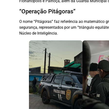
Florianópolis e Palhoça, além da Guarda Municipal 
“Operação Pitágoras”
O nome “Pitágoras” faz referência ao matemático gr
segurança, representados por um “triângulo equilátero
Núcleo de Inteligência.