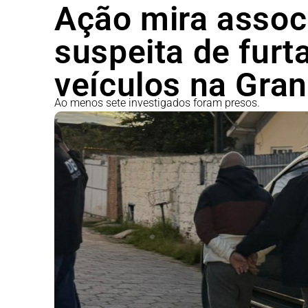
Ação mira assoc
suspeita de furt
veículos na Gran
Ao menos sete investigados foram presos.