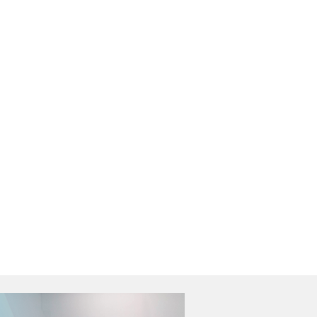
iclone bomba
Tornado atinge
ntinua no Sul e
Pedro Osório
udeste do país
(RS);VÍDEO
Ler Notícia
Ler Notícia