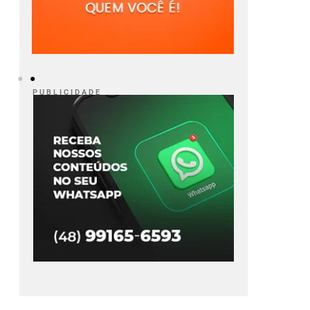
P U B L I C I D A D E