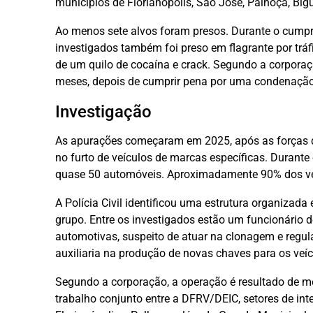
municípios de Florianópolis, São José, Palhoça, Bigu
Ao menos sete alvos foram presos. Durante o cump
investigados também foi preso em flagrante por tráf
de um quilo de cocaína e crack. Segundo a corporaçã
meses, depois de cumprir pena por uma condenaçã
Investigação
As apurações começaram em 2025, após as forças 
no furto de veículos de marcas específicas. Durante 
quase 50 automóveis. Aproximadamente 90% dos veíc
A Polícia Civil identificou uma estrutura organizada
grupo. Entre os investigados estão um funcionário
automotivas, suspeito de atuar na clonagem e regula
auxiliaria na produção de novas chaves para os veíc
Segundo a corporação, a operação é resultado de 
trabalho conjunto entre a DFRV/DEIC, setores de inte