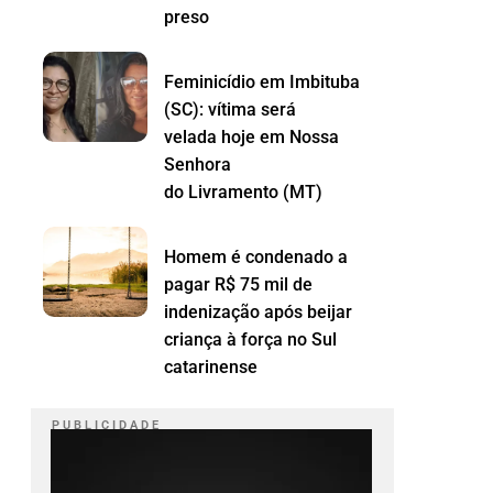
preso
Feminicídio em Imbituba
(SC): vítima será
velada hoje em Nossa
Senhora
do Livramento (MT)
Homem é condenado a
pagar R$ 75 mil de
indenização após beijar
criança à força no Sul
catarinense
P U B L I C I D A D E