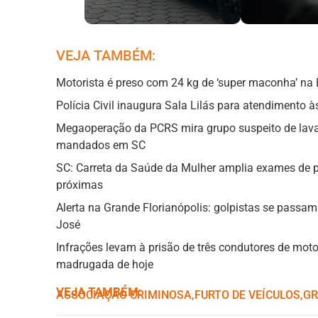
VEJA TAMBÉM:
Motorista é preso com 24 kg de ‘super maconha’ na
Polícia Civil inaugura Sala Lilás para atendimento 
Megaoperação da PCRS mira grupo suspeito de lavar
mandados em SC
SC: Carreta da Saúde da Mulher amplia exames de 
próximas
Alerta na Grande Florianópolis: golpistas se passa
José
Infrações levam à prisão de três condutores de mot
madrugada de hoje
VEJA TAMBÉM:
ASSOCIAÇÃO CRIMINOSA
,ㅤ
FURTO DE VEÍCULOS
,ㅤ
GR