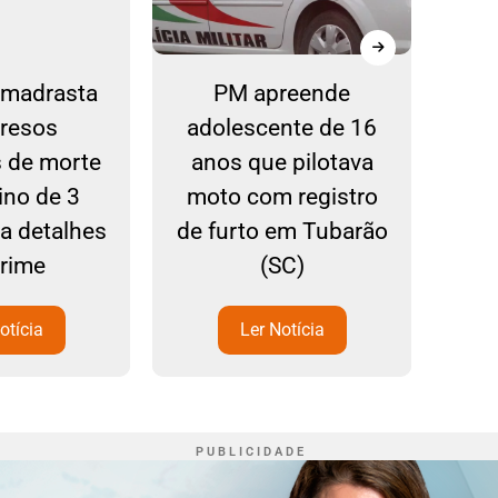
e madrasta
PM apreende
C
presos
adolescente de 16
co
s de morte
anos que pilotava
S
ino de 3
moto com registro
ba detalhes
de furto em Tubarão
crime
(SC)
otícia
Ler Notícia
P U B L I C I D A D E