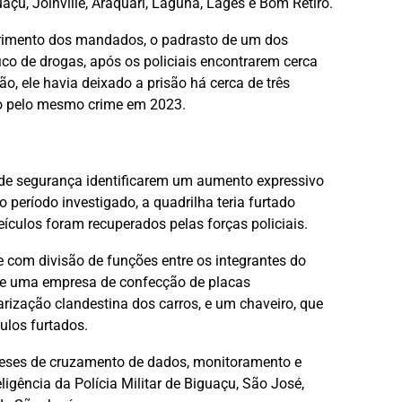
açu, Joinville, Araquari, Laguna, Lages e Bom Retiro.
rimento dos mandados, o padrasto de um dos
ico de drogas, após os policiais encontrarem cerca
o, ele havia deixado a prisão há cerca de três
o pelo mesmo crime em 2023.
de segurança identificarem um aumento expressivo
o período investigado, a quadrilha teria furtado
ulos foram recuperados pelas forças policiais.
 e com divisão de funções entre os integrantes do
 de uma empresa de confecção de placas
rização clandestina dos carros, e um chaveiro, que
ulos furtados.
meses de cruzamento de dados, monitoramento e
ligência da Polícia Militar de Biguaçu, São José,