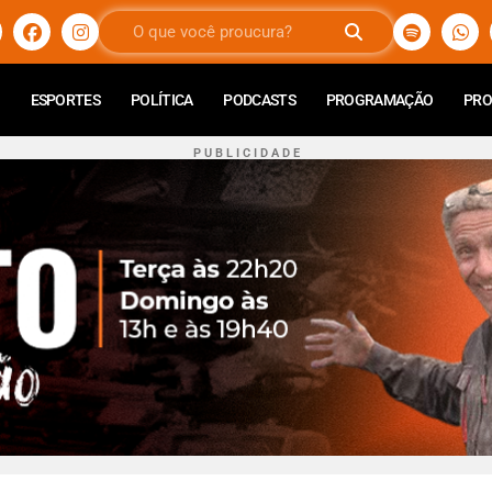
ESPORTES
POLÍTICA
PODCASTS
PROGRAMAÇÃO
PR
P U B L I C I D A D E