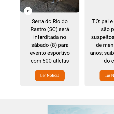
ão a
Serra do Rio do
TO: pai 
is
Rastro (SC) será
são 
a
interditada no
suspeito
sábado (8) para
de men
evento esportivo
anos; sai
com 500 atletas
do 
Ler Notícia
Ler N