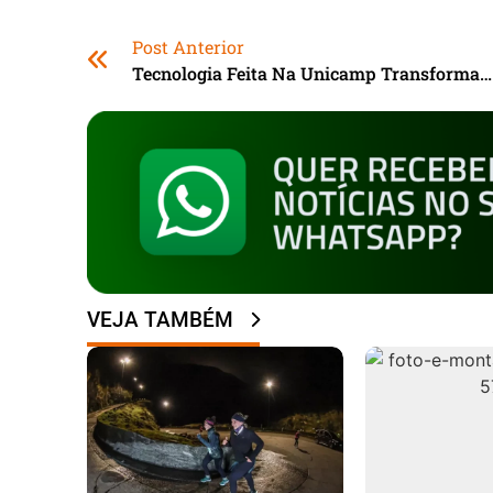
Post Anterior
Tecnologia Feita Na Unicamp Transforma Crajiru, Beterraba E Açaí Em Opção De Corante Natural
VEJA TAMBÉM