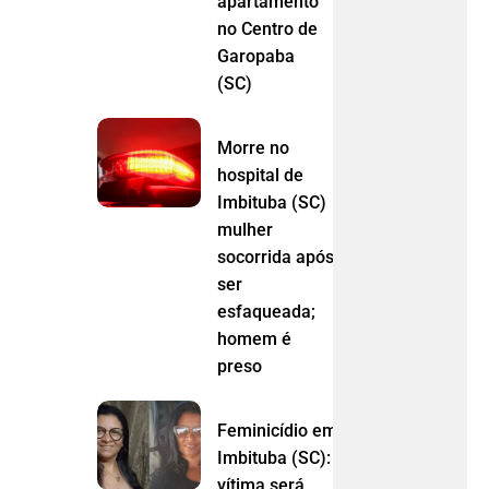
apartamento
no Centro de
Garopaba
(SC)
Morre no
hospital de
Imbituba (SC)
mulher
socorrida após
ser
esfaqueada;
homem é
preso
Feminicídio em
Imbituba (SC):
vítima será