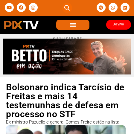
AO VIVO
P U B L I C I D A D E
Bolsonaro indica Tarcísio de
Freitas e mais 14
testemunhas de defesa em
processo no STF
Ex-ministro Pazuello e general Gomes Freire estão na lista.