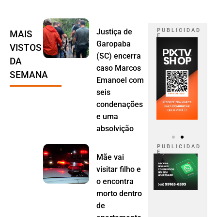
Justiça de
P U B L I C I D A D
MAIS
E
Garopaba
VISTOS
(SC) encerra
DA
caso Marcos
SEMANA
Emanoel com
seis
condenações
e uma
absolvição
P U B L I C I D A D
E
Mãe vai
visitar filho e
o encontra
morto dentro
de