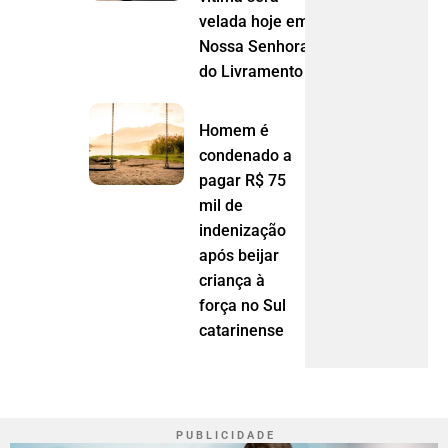
velada hoje em
Nossa Senhora
do Livramento (MT)
Homem é
condenado a
pagar R$ 75
mil de
indenização
após beijar
criança à
força no Sul
catarinense
P U B L I C I D A D E