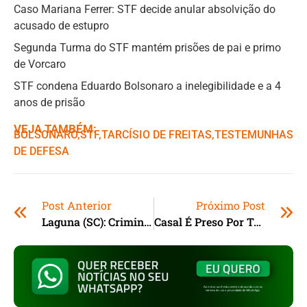
Caso Mariana Ferrer: STF decide anular absolvição do
acusado de estupro
Segunda Turma do STF mantém prisões de pai e primo
de Vorcaro
STF condena Eduardo Bolsonaro a inelegibilidade e a 4
anos de prisão
VEJA TAMBÉM:
BOLSONARO
,ㅤ
STF
,ㅤ
TARCÍSIO DE FREITAS
,ㅤ
TESTEMUNHAS
DE DEFESA
Post Anterior
Próximo Post
Laguna (SC): Criminoso Furta Carteira De Carro E Tenta Usar Cartão Da Vítima Em Açougue
Casal É Preso Por Tráfico Em Tubarão (SC); PM Encontra Dinheiro Nos Seios De Suspeita