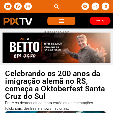
AO VIVO
P U B L I C I D A D E
Celebrando os 200 anos da
imigração alemã no RS,
começa a Oktoberfest Santa
Cruz do Sul
Entre os destaques da festa estão as apresentações
folclóricas, desfiles e shows nacionais.