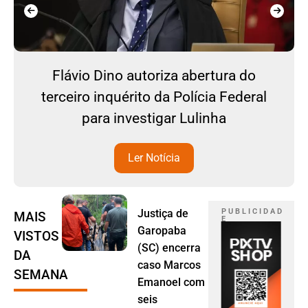
Flávio Dino autoriza abertura do
terceiro inquérito da Polícia Federal
para investigar Lulinha
Ler Notícia
Justiça de
P U B L I C I D A D
MAIS
E
Garopaba
VISTOS
(SC) encerra
DA
caso Marcos
SEMANA
Emanoel com
seis