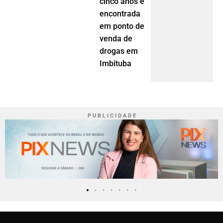
cinco anos é
encontrada
em ponto de
venda de
drogas em
Imbituba
P U B L I C I D A D E