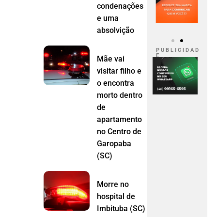
condenações
e uma
absolvição
P U B L I C I D A D
E
Mãe vai
visitar filho e
o encontra
morto dentro
de
apartamento
no Centro de
Garopaba
(SC)
Morre no
hospital de
Imbituba (SC)