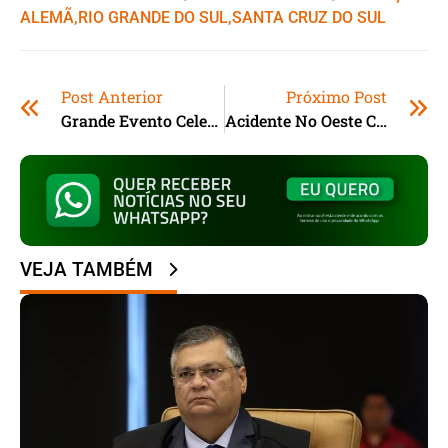
ALEMÃ
,ㅤ
RIO GRANDE DO SUL
,ㅤ
SANTA CRUZ DO SUL
Post Anterior
Próximo Post
Grande Evento Celebra Aniversário Da ONG Ser Humano Surf Em Garopaba (SC)
Acidente No Oeste Catarinense Deixa 2 Mortos E 4 Feridos
VEJA TAMBÉM