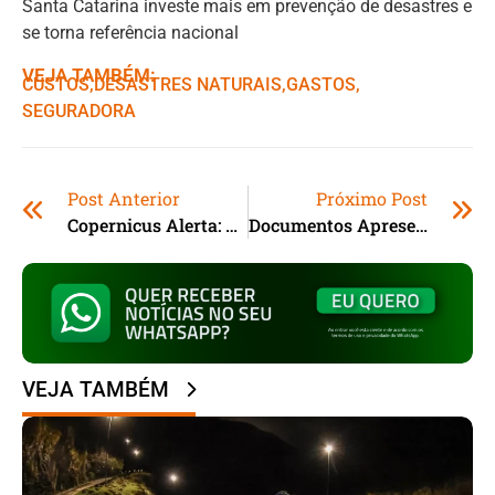
Santa Catarina investe mais em prevenção de desastres e
se torna referência nacional
VEJA TAMBÉM:
CUSTOS
,ㅤ
DESASTRES NATURAIS
,ㅤ
GASTOS
,ㅤ
SEGURADORA
Post Anterior
Próximo Post
Copernicus Alerta: 2024 Será O Primeiro Ano A Superar Limite De Aquecimento Climático
Documentos Apresentam Novas Informações Sobre A Separação Dos Beatles
VEJA TAMBÉM