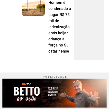
Homem é
condenado a
pagar R$ 75
mil de
indenização
após beijar
criança à
força no Sul
catarinense
P U B L I C I D A D E