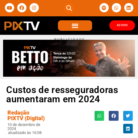
AO VIVO
P U B L I C I D A D E
Custos de resseguradoras
aumentaram em 2024
Redação
PIXTV (Digital)
10 de dezembro de
2024
atualizado às 16:08