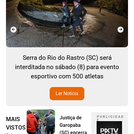
Serra do Rio do Rastro (SC) será
interditada no sábado (8) para evento
esportivo com 500 atletas
Ler Notícia
Justiça de
P U B L I C I D A D
MAIS
E
Garopaba
VISTOS
(SC) encerra