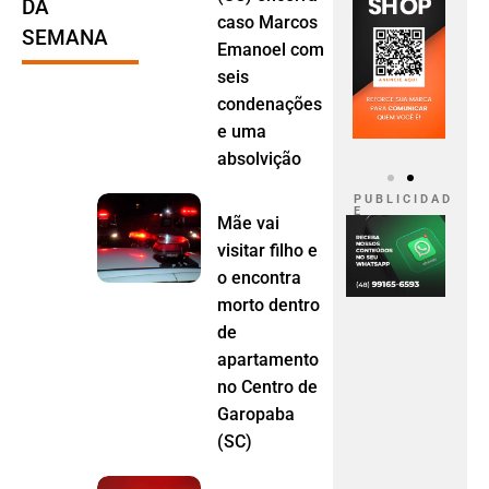
DA
caso Marcos
SEMANA
Emanoel com
seis
condenações
e uma
absolvição
P U B L I C I D A D
E
Mãe vai
visitar filho e
o encontra
morto dentro
de
apartamento
no Centro de
Garopaba
(SC)