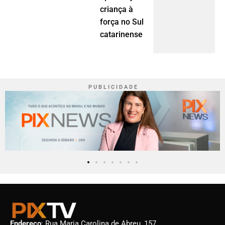
criança à
força no Sul
catarinense
P U B L I C I D A D E
Endereço
: Rua Maria Carolina de Abreu, 157