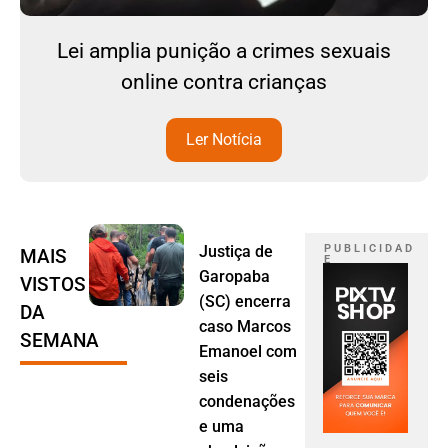
Lei amplia punição a crimes sexuais
online contra crianças
Ler Notícia
Justiça de
P U B L I C I D A D
MAIS
E
Garopaba
VISTOS
(SC) encerra
DA
caso Marcos
SEMANA
Emanoel com
seis
condenações
e uma