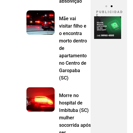
absolvição
P U B L I C I D A D
E
Mãe vai
visitar filho e
o encontra
morto dentro
de
apartamento
no Centro de
Garopaba
(SC)
Morre no
hospital de
Imbituba (SC)
mulher
socorrida após
ser