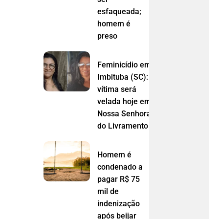
esfaqueada;
homem é
preso
Feminicídio em
Imbituba (SC):
vítima será
velada hoje em
Nossa Senhora
do Livramento (MT)
Homem é
condenado a
pagar R$ 75
mil de
indenização
após beijar