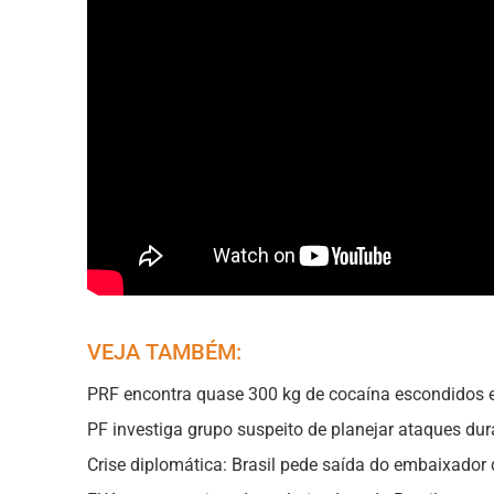
VEJA TAMBÉM:
PRF encontra quase 300 kg de cocaína escondidos 
PF investiga grupo suspeito de planejar ataques dur
Crise diplomática: Brasil pede saída do embaixador