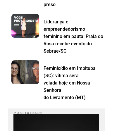
preso
Liderança e
empreendedorismo
feminino em pauta: Praia do
Rosa recebe evento do
Sebrae/SC
Feminicídio em Imbituba
(SC): vítima será
velada hoje em Nossa
Senhora
do Livramento (MT)
P U B L I C I D A D E