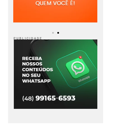
P U B L I C I D A D E
A revogam visto
Sancionada esta
 embaixadora do
semana, entenda o
Brasil
que muda com a
nova Lei do Frete
Ler Notícia
Ler Notícia