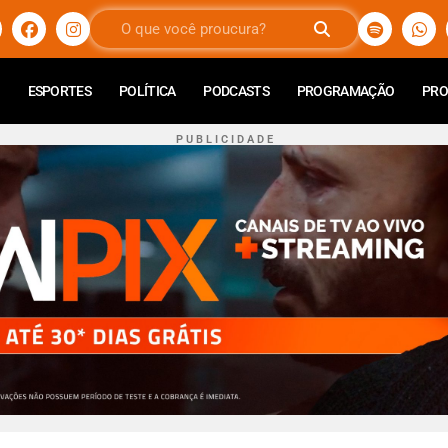
ESPORTES
POLÍTICA
PODCASTS
PROGRAMAÇÃO
PR
P U B L I C I D A D E