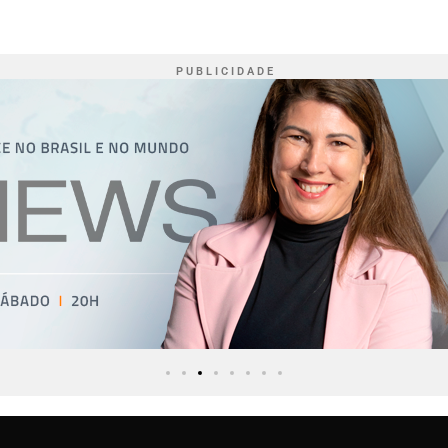
P U B L I C I D A D E