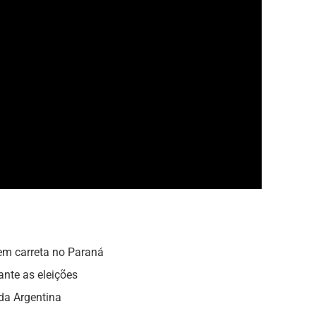
em carreta no Paraná
ante as eleições
 da Argentina