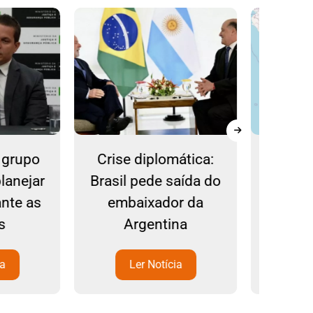
plomática:
Seca, tempestade e
EU
de saída do
vendaval: confira
da
ador da
avisos do Inmet
ntina
para hoje
otícia
Ler Notícia