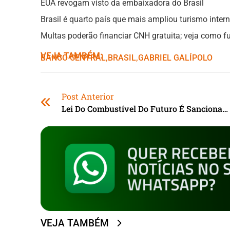
EUA revogam visto da embaixadora do Brasil
Brasil é quarto país que mais ampliou turismo inter
Multas poderão financiar CNH gratuita; veja como f
VEJA TAMBÉM:
BANCO CENTRAL
,ㅤ
BRASIL
,ㅤ
GABRIEL GALÍPOLO
Post Anterior
Lei Do Combustível Do Futuro É Sancionada
VEJA TAMBÉM