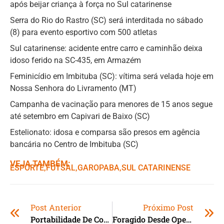
após beijar criança à força no Sul catarinense
Serra do Rio do Rastro (SC) será interditada no sábado
(8) para evento esportivo com 500 atletas
Sul catarinense: acidente entre carro e caminhão deixa
idoso ferido na SC-435, em Armazém
Feminicídio em Imbituba (SC): vítima será velada hoje em
Nossa Senhora do Livramento (MT)
Campanha de vacinação para menores de 15 anos segue
até setembro em Capivari de Baixo (SC)
Estelionato: idosa e comparsa são presos em agência
bancária no Centro de Imbituba (SC)
VEJA TAMBÉM:
ESPORTE
,ㅤ
FUTSAL
,ㅤ
GAROPABA
,ㅤ
SUL CATARINENSE
Post Anterior
Próximo Post
Portabilidade De Consignado Para CLT Entre Bancos Começa A Valer; Saiba Como Fazer
Foragido Desde Operação No RS, Advogado Investigado Por Fraudes Judiciais É Preso Em MS