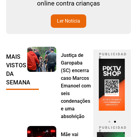
online contra crianças
Ler Notícia
Justiça de
P U B L I C I D A D
MAIS
E
Garopaba
VISTOS
(SC) encerra
DA
caso Marcos
SEMANA
Emanoel com
seis
condenações
e uma
absolvição
P U B L I C I D A D
E
Mãe vai