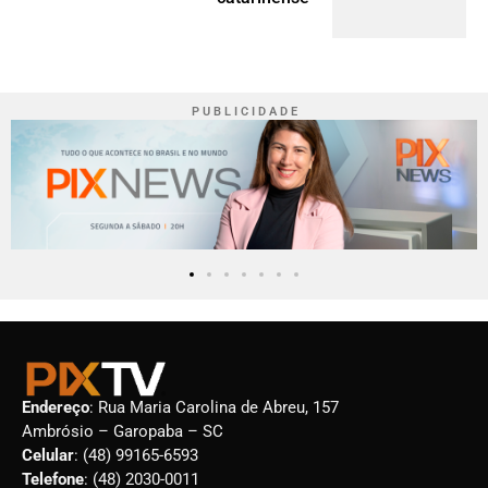
P U B L I C I D A D E
Endereço
: Rua Maria Carolina de Abreu, 157
Ambrósio – Garopaba – SC
Celular
: (48) 99165-6593
Telefone
: (48) 2030-0011