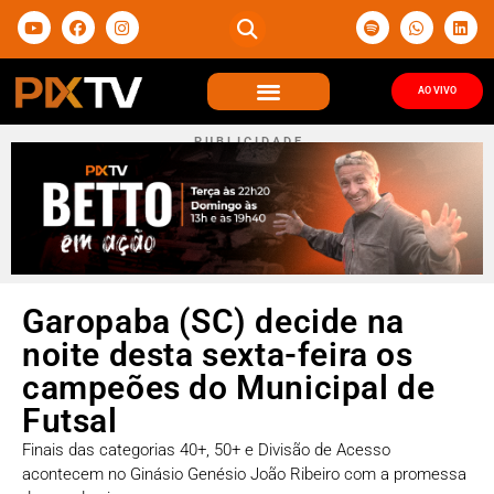
AO VIVO
P U B L I C I D A D E
Garopaba (SC) decide na
noite desta sexta-feira os
campeões do Municipal de
Futsal
Finais das categorias 40+, 50+ e Divisão de Acesso
acontecem no Ginásio Genésio João Ribeiro com a promessa