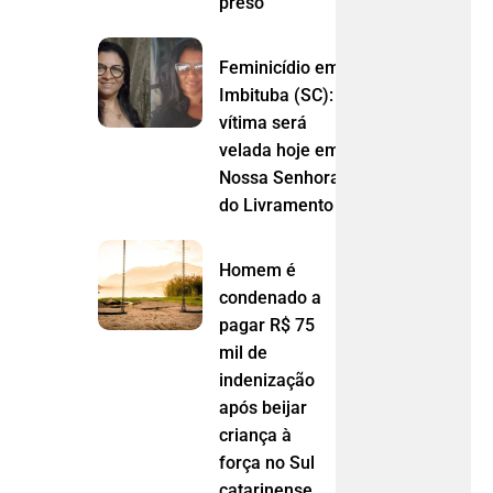
preso
Feminicídio em
Imbituba (SC):
vítima será
velada hoje em
Nossa Senhora
do Livramento (MT)
Homem é
condenado a
pagar R$ 75
mil de
indenização
após beijar
criança à
força no Sul
catarinense