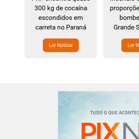
arro
300 kg de cocaína
proporçõe
ixa
escondidos em
bombe
 SC-
carreta no Paraná
Grande 
zém
Ler Notícia
Ler N