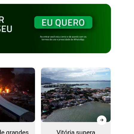
de grandes
Vitória supera
Ref