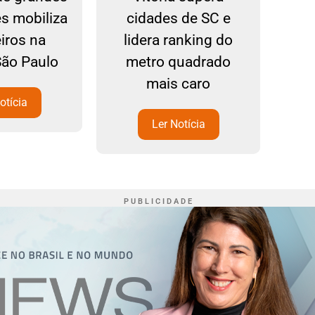
s mobiliza
cidades de SC e
n
iros na
lidera ranking do
com
São Paulo
metro quadrado
mais caro
otícia
Ler Notícia
P U B L I C I D A D E