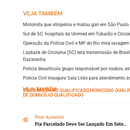
VEJA TAMBÉM:
Motorista que atropelou e matou gari em São Paulo 
Sul de SC: hospitais da Unimed em Tubarão e Crici
Operação da Polícia Civil e MP do Rio mira lavagem
Layback de Criciúma (SC) terá transmissão de Brasi
Dazaranha
Polícia desarticula grupo responsável por roubos, e
Polícia Civil inaugura Sala Lilás para atendimento 
VEJA TAMBÉM:
CRICIÚMA
,ㅤ
DANO QUALIFICADO
,ㅤ
HOMICÍDIO QUALI
DE DOMICÍLIO QUALIFICADO
Post Anterior
Pix Parcelado Deve Ser Lançado Em Setembro, Diz Banco Central