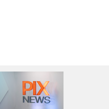
ovos impostos
suspeito de planejar
eçam a valer em
ataques durante as
2027
eleições
Ler Notícia
Ler Notícia