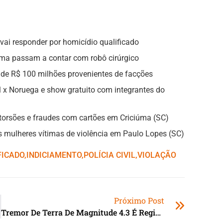
vai responder por homicídio qualificado
úma passam a contar com robô cirúrgico
 de R$ 100 milhões provenientes de facções
l x Noruega e show gratuito com integrantes do
xtorsões e fraudes com cartões em Criciúma (SC)
às mulheres vítimas de violência em Paulo Lopes (SC)
FICADO
,ㅤ
INDICIAMENTO
,ㅤ
POLÍCIA CIVIL
,ㅤ
VIOLAÇÃO
Próximo Post
Tremor De Terra De Magnitude 4.3 É Registrado No Pará