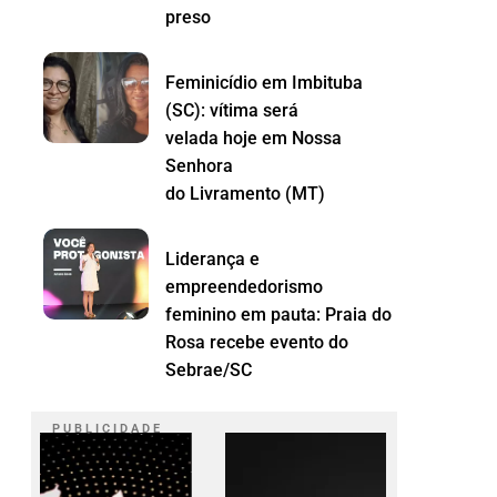
preso
Feminicídio em Imbituba
(SC): vítima será
velada hoje em Nossa
Senhora
do Livramento (MT)
Liderança e
empreendedorismo
feminino em pauta: Praia do
Rosa recebe evento do
Sebrae/SC
P U B L I C I D A D E