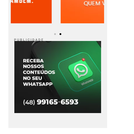
P U B L I C I D A D E
orma Tributária:
PF investiga grupo