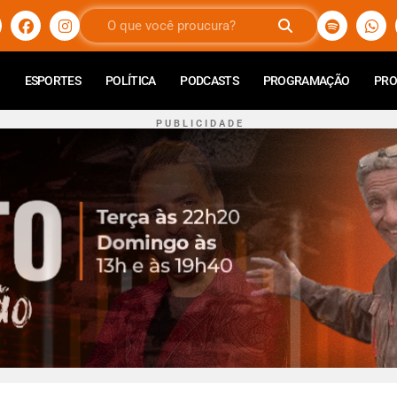
ESPORTES
POLÍTICA
PODCASTS
PROGRAMAÇÃO
PR
P U B L I C I D A D E