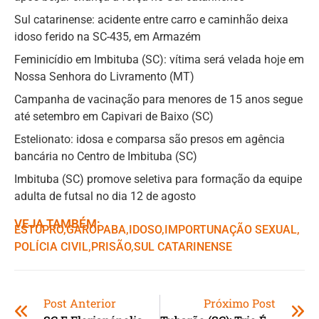
Sul catarinense: acidente entre carro e caminhão deixa
idoso ferido na SC-435, em Armazém
Feminicídio em Imbituba (SC): vítima será velada hoje em
Nossa Senhora do Livramento (MT)
Campanha de vacinação para menores de 15 anos segue
até setembro em Capivari de Baixo (SC)
Estelionato: idosa e comparsa são presos em agência
bancária no Centro de Imbituba (SC)
Imbituba (SC) promove seletiva para formação da equipe
adulta de futsal no dia 12 de agosto
VEJA TAMBÉM:
ESTUPRO
,ㅤ
GAROPABA
,ㅤ
IDOSO
,ㅤ
IMPORTUNAÇÃO SEXUAL
,ㅤ
POLÍCIA CIVIL
,ㅤ
PRISÃO
,ㅤ
SUL CATARINENSE
Post Anterior
Próximo Post