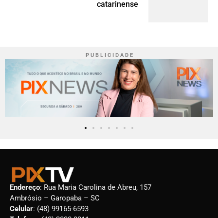
catarinense
P U B L I C I D A D E
Endereço
: Rua Maria Carolina de Abreu, 157
Ambrósio – Garopaba – SC
Celular
: (48) 99165-6593