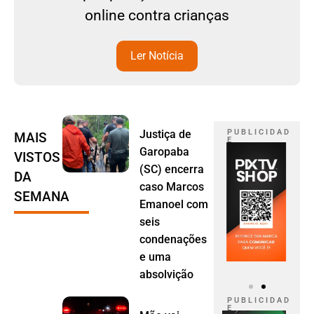
online contra crianças
Ler Notícia
Justiça de
P U B L I C I D A D
MAIS
E
Garopaba
VISTOS
(SC) encerra
DA
caso Marcos
SEMANA
Emanoel com
seis
condenações
e uma
absolvição
P U B L I C I D A D
E