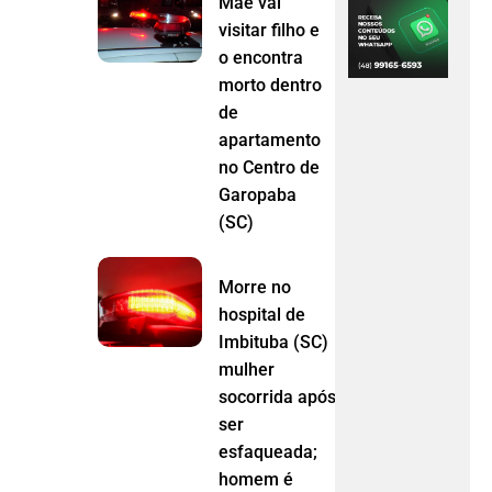
Mãe vai
visitar filho e
o encontra
morto dentro
de
apartamento
no Centro de
Garopaba
(SC)
Morre no
hospital de
Imbituba (SC)
mulher
socorrida após
ser
esfaqueada;
homem é