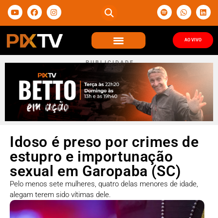
AO VIVO
P U B L I C I D A D E
Idoso é preso por crimes de
estupro e importunação
sexual em Garopaba (SC)
Pelo menos sete mulheres, quatro delas menores de idade,
alegam terem sido vítimas dele.