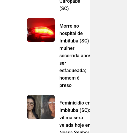
Garopaba
(SC)
Morre no
hospital de
Imbituba (SC)
mulher
socorrida após
ser
esfaqueada;
homem é
preso
Feminicídio em
Imbituba (SC):
vítima será
velada hoje em
Nossa Senhora