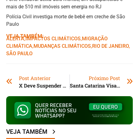
mais de 510 mil imóveis sem energia no RJ
Polícia Civil investiga morte de bebê em creche de São
Paulo
VEJA TAMBÉM:
ALERTA
,ㅤ
IMPACTOS CLIMÁTICOS
,ㅤ
MIGRAÇÃO
CLIMÁTICA
,ㅤ
MUDANÇAS CLIMÁTICOS
,ㅤ
RIO DE JANEIRO
,ㅤ
SÃO PAULO
Post Anterior
Próximo Post
X Deve Suspender Acessos No Brasil
Santa Catarina Visa A Economia Verde
VEJA TAMBÉM