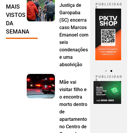
Justiça de
P U B L I C I D A D
MAIS
E
Garopaba
VISTOS
(SC) encerra
DA
caso Marcos
SEMANA
Emanoel com
seis
condenações
e uma
absolvição
P U B L I C I D A D
E
Mãe vai
visitar filho e
o encontra
morto dentro
de
apartamento
no Centro de