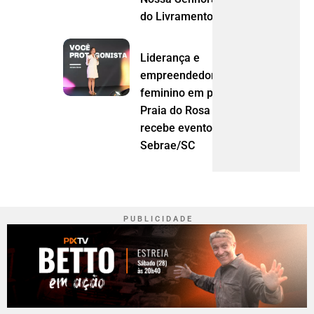
do Livramento (MT)
Liderança e
empreendedorismo
feminino em pauta:
Praia do Rosa
recebe evento do
Sebrae/SC
P U B L I C I D A D E