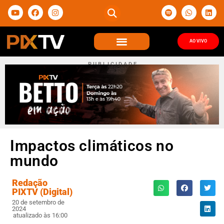
AO VIVO
P U B L I C I D A D E
Impactos climáticos no
mundo
Redação
PIXTV (Digital)
20 de setembro de
2024
atualizado às 16:00