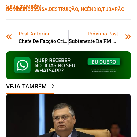
VEJA TAMBÉM:
BOMBEIROS
,ㅤ
CASA
,ㅤ
DESTRUIÇÃO
,ㅤ
INCÊNDIO
,ㅤ
TUBARÃO
Post Anterior
Próximo Post
Chefe De Facção Criminosa Do Pará Morre Em Confronto Com A Polícia Em Florianópolis
Subtenente Da PM Morre Com Tiro De Fuzil Em Ataque De Motoqueiros No RJ; Outros Agentes Ficam Feridos
VEJA TAMBÉM