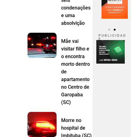
seis
condenações
e uma
absolvição
P U B L I C I D A D
E
Mãe vai
visitar filho e
o encontra
morto dentro
de
apartamento
no Centro de
Garopaba
(SC)
Morre no
hospital de
Imbituba (SC)