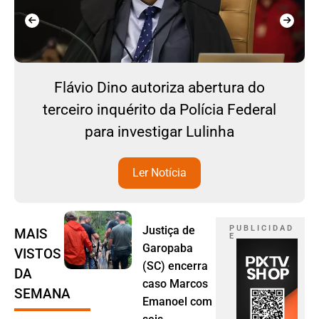
Flávio Dino autoriza abertura do
terceiro inquérito da Polícia Federal
para investigar Lulinha
Ler Notícia
Justiça de
P U B L I C I D A D
MAIS
E
Garopaba
VISTOS
(SC) encerra
DA
caso Marcos
SEMANA
Emanoel com