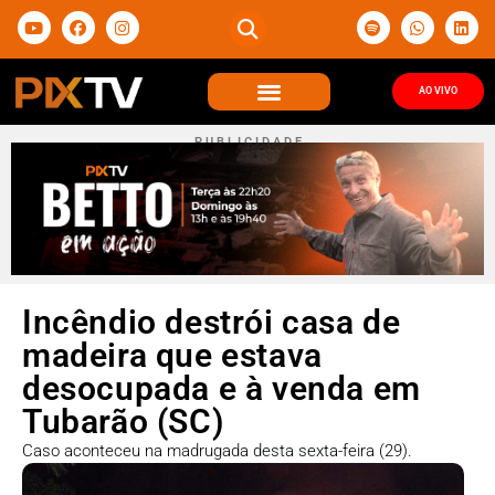
AO VIVO
P U B L I C I D A D E
Incêndio destrói casa de
madeira que estava
desocupada e à venda em
Tubarão (SC)
Caso aconteceu na madrugada desta sexta-feira (29).