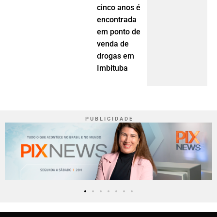
cinco anos é
encontrada
em ponto de
venda de
drogas em
Imbituba
P U B L I C I D A D E