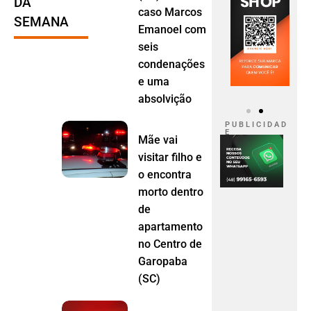
DA
caso Marcos
SEMANA
Emanoel com
seis
condenações
e uma
absolvição
P U B L I C I D A D
E
Mãe vai
visitar filho e
o encontra
morto dentro
de
apartamento
no Centro de
Garopaba
(SC)