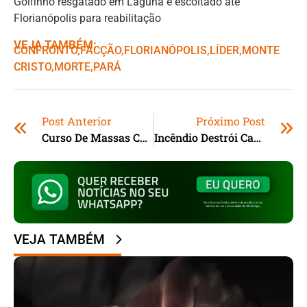
Golfinho resgatado em Laguna é escoltado até
Florianópolis para reabilitação
VEJA TAMBÉM:
CONFRONTO
,ㅤ
FACÇÃO
,ㅤ
FLORIANÓPOLIS
,ㅤ
LÍDER
,ㅤ
MONTE
CRISTO
,ㅤ
MORTE
,ㅤ
PARÁ
Post Anterior
Próximo Post
Curso De Massas Caseiras Forma Alunos E Incentiva Geração De Renda Em Gravatal (SC)
Incêndio Destrói Casa De Madeira Que Estava Desocupada E À Venda Em Tubarão (SC)
VEJA TAMBÉM