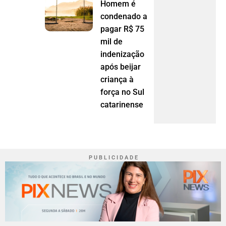
Homem é
condenado a
pagar R$ 75
mil de
indenização
após beijar
criança à
força no Sul
catarinense
P U B L I C I D A D E