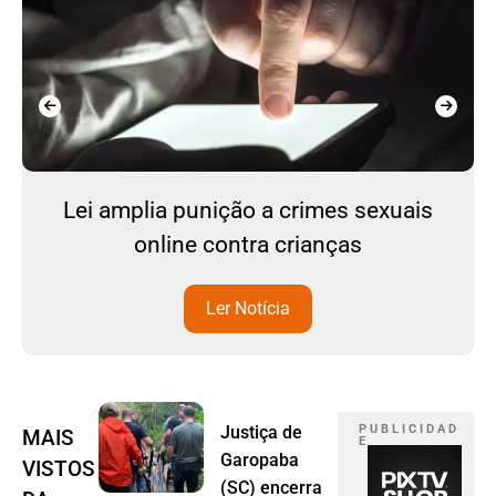
Lei amplia punição a crimes sexuais
online contra crianças
Ler Notícia
Justiça de
P U B L I C I D A D
MAIS
E
Garopaba
VISTOS
(SC) encerra