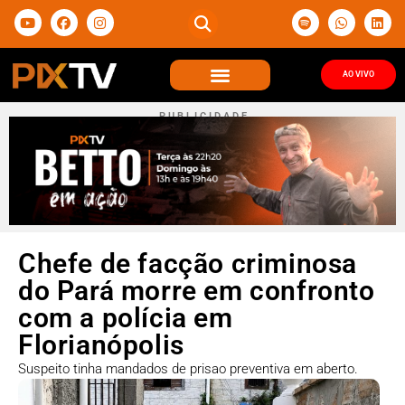
AO VIVO
P U B L I C I D A D E
Chefe de facção criminosa
do Pará morre em confronto
com a polícia em
Florianópolis
Suspeito tinha mandados de prisao preventiva em aberto.