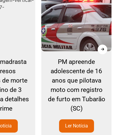
e madrasta
PM apreende
C
presos
adolescente de 16
co
s de morte
anos que pilotava
S
ino de 3
moto com registro
ba detalhes
de furto em Tubarão
crime
(SC)
otícia
Ler Notícia