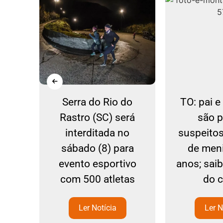
ão a
Serra do Rio do
TO: pai 
is
Rastro (SC) será
são 
a
interditada no
suspeito
sábado (8) para
de men
evento esportivo
anos; sai
com 500 atletas
do 
Ler Notícia
Ler N