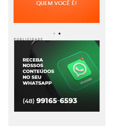
P U B L I C I D A D E