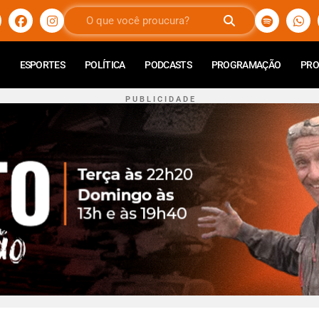
ESPORTES
POLÍTICA
PODCASTS
PROGRAMAÇÃO
PR
P U B L I C I D A D E