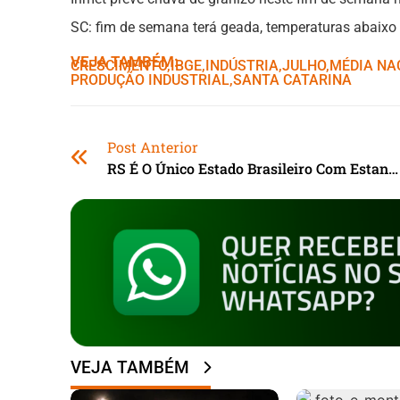
SC: fim de semana terá geada, temperaturas abaixo d
VEJA TAMBÉM:
CRESCIMENTO
,ㅤ
IBGE
,ㅤ
INDÚSTRIA
,ㅤ
JULHO
,ㅤ
MÉDIA NA
PRODUÇÃO INDUSTRIAL
,ㅤ
SANTA CATARINA
Post Anterior
RS É O Único Estado Brasileiro Com Estande Coletivo Na Micam Milano, Na Itália
VEJA TAMBÉM