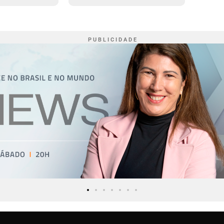
P U B L I C I D A D E