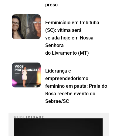
preso
Feminicídio em Imbituba
(SC): vítima será
velada hoje em Nossa
Senhora
do Livramento (MT)
Liderança e
empreendedorismo
feminino em pauta: Praia do
Rosa recebe evento do
Sebrae/SC
P U B L I C I D A D E