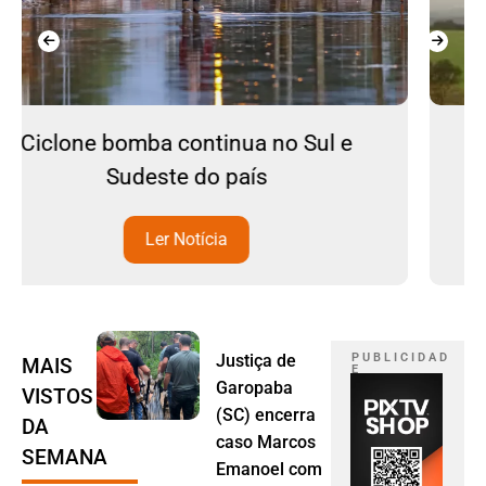
l e
Tornado atinge Pedro Osório
(RS);VÍDEO
Ler Notícia
Justiça de
P U B L I C I D A D
MAIS
E
Garopaba
VISTOS
(SC) encerra
DA
caso Marcos
SEMANA
Emanoel com