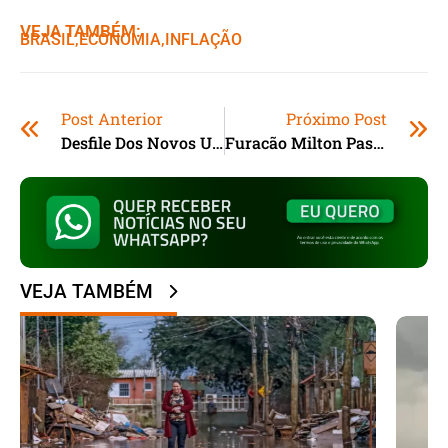
VEJA TAMBÉM:
BRASIL
,ㅤ
ECONOMIA
,ㅤ
INFLAÇÃO
Post Anterior
Próximo Post
Desfile Dos Novos Uniformes Escolares Acontece No Palácio Piratini
Furacão Milton Passa Pela Flórida
VEJA TAMBÉM