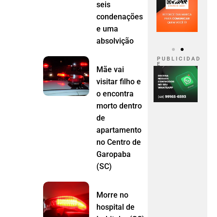
seis
condenações
e uma
absolvição
P U B L I C I D A D
E
Mãe vai
visitar filho e
o encontra
morto dentro
de
apartamento
no Centro de
Garopaba
(SC)
Morre no
hospital de