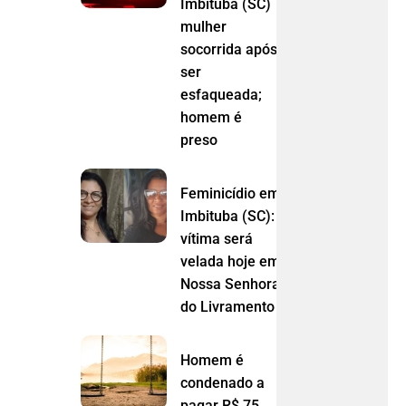
Imbituba (SC)
mulher
socorrida após
ser
esfaqueada;
homem é
preso
Feminicídio em
Imbituba (SC):
vítima será
velada hoje em
Nossa Senhora
do Livramento (MT)
Homem é
condenado a
pagar R$ 75