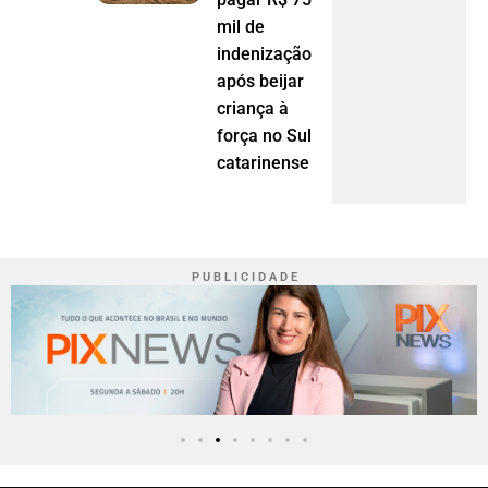
mil de
indenização
após beijar
criança à
força no Sul
catarinense
P U B L I C I D A D E