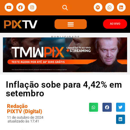
AO VIVO
P U B L I C I D A D E
Inflação sobe para 4,42% em
setembro
Redação
PIXTV (Digital)
11 de outubro de 2024
atualizado às 17:41