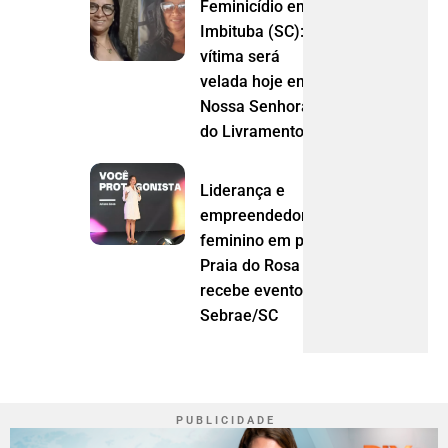
Feminicídio em
Imbituba (SC):
vítima será
velada hoje em
Nossa Senhora
do Livramento (MT)
Liderança e
empreendedorismo
feminino em pauta:
Praia do Rosa
recebe evento do
Sebrae/SC
P U B L I C I D A D E