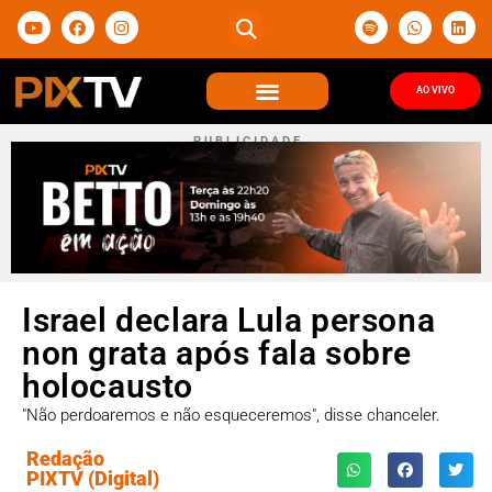
AO VIVO
P U B L I C I D A D E
Israel declara Lula persona
non grata após fala sobre
holocausto
"Não perdoaremos e não esqueceremos", disse chanceler.
Redação
PIXTV (Digital)