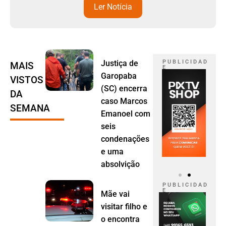
Ler Notícia
Justiça de
P U B L I C I D A D
MAIS
E
Garopaba
VISTOS
(SC) encerra
DA
caso Marcos
SEMANA
Emanoel com
seis
condenações
e uma
absolvição
P U B L I C I D A D
E
Mãe vai
visitar filho e
o encontra