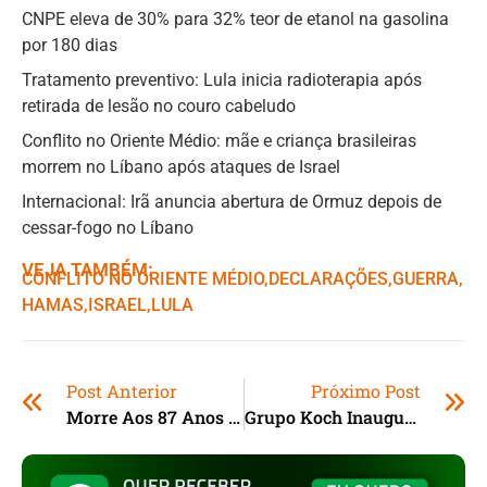
CNPE eleva de 30% para 32% teor de etanol na gasolina
por 180 dias
Tratamento preventivo: Lula inicia radioterapia após
retirada de lesão no couro cabeludo
Conflito no Oriente Médio: mãe e criança brasileiras
morrem no Líbano após ataques de Israel
Internacional: Irã anuncia abertura de Ormuz depois de
cessar-fogo no Líbano
VEJA TAMBÉM:
CONFLITO NO ORIENTE MÉDIO
,ㅤ
DECLARAÇÕES
,ㅤ
GUERRA
,ㅤ
HAMAS
,ㅤ
ISRAEL
,ㅤ
LULA
Post Anterior
Próximo Post
Morre Aos 87 Anos O Empresário Abilio Diniz
Grupo Koch Inaugura 1ª Loja Komprão Em Tubarão (SC)