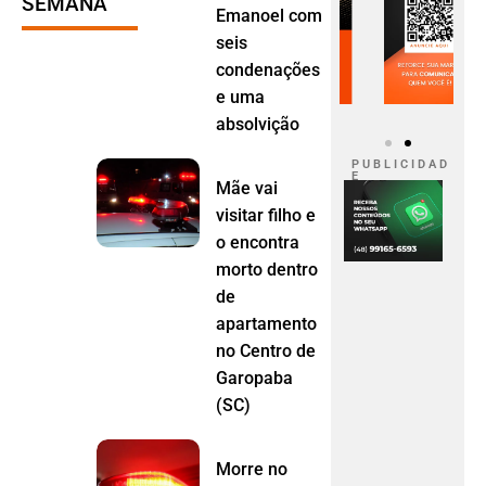
SEMANA
Emanoel com
seis
condenações
e uma
absolvição
P U B L I C I D A D
E
Mãe vai
visitar filho e
o encontra
morto dentro
de
apartamento
no Centro de
Garopaba
(SC)
Morre no