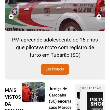
PM apreende adolescente de 16 anos
que pilotava moto com registro de
furto em Tubarão (SC)
Ler Notícia
Justiça de
P U B L I C I D A D
MAIS
E
Garopaba
VISTOS
(SC) encerra
DA
caso Marcos