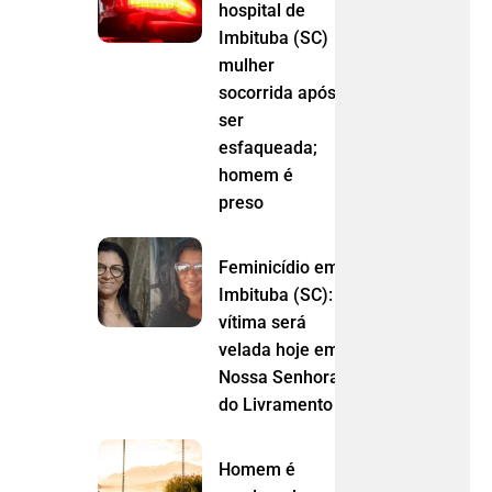
hospital de
Imbituba (SC)
mulher
socorrida após
ser
esfaqueada;
homem é
preso
Feminicídio em
Imbituba (SC):
vítima será
velada hoje em
Nossa Senhora
do Livramento (MT)
Homem é