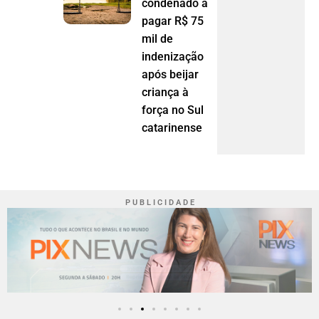
condenado a
pagar R$ 75
mil de
indenização
após beijar
criança à
força no Sul
catarinense
P U B L I C I D A D E