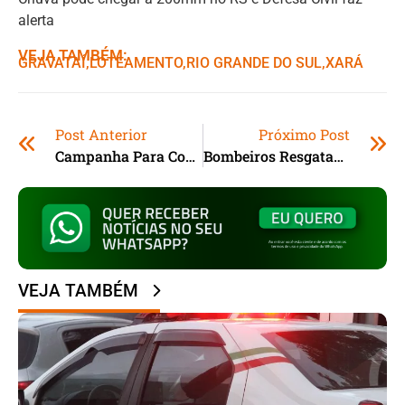
alerta
VEJA TAMBÉM:
GRAVATAÍ
,ㅤ
LOTEAMENTO
,ㅤ
RIO GRANDE DO SUL
,ㅤ
XARÁ
Post Anterior
Próximo Post
Campanha Para Combater A Dengue É Lançada Em Santa Catarina
Bombeiros Resgatam Mais De 900 Pessoas No Paraná
VEJA TAMBÉM