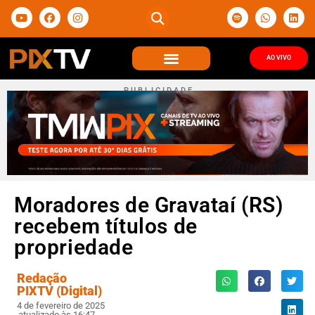
AO VIVO
P U B L I C I D A D E
Moradores de Gravataí (RS)
recebem títulos de
propriedade
Redação
PIXTV (Digital)
4 de fevereiro de 2025
atualizado às 16:47