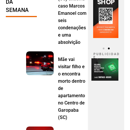
DA
caso Marcos
SEMANA
Emanoel com
seis
condenações
e uma
absolvição
P U B L I C I D A D
E
Mãe vai
visitar filho e
o encontra
morto dentro
de
apartamento
no Centro de
Garopaba
(SC)