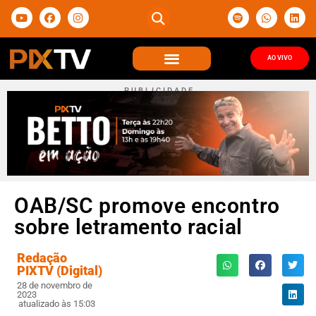
AO VIVO
P U B L I C I D A D E
OAB/SC promove encontro
sobre letramento racial
Redação
PIXTV (Digital)
28 de novembro de
2023
atualizado às 15:03