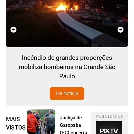
Incêndio de grandes proporções
mobiliza bombeiros na Grande São
Paulo
Ler Notícia
Justiça de
P U B L I C I D A D
MAIS
E
Garopaba
VISTOS
(SC) encerra