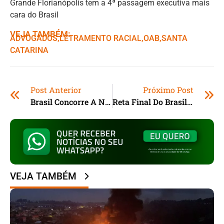
Grande Florianópolis tem a 4ª passagem executiva mais
cara do Brasil
VEJA TAMBÉM:
ADVOGADOS
,ㅤ
LETRAMENTO RACIAL
,ㅤ
OAB
,ㅤ
SANTA
CATARINA
Post Anterior
Próximo Post
Brasil Concorre A Nove Prêmios No Panam Sports Awards
Reta Final Do Brasileirão 2023
VEJA TAMBÉM