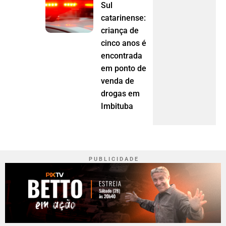
Sul
catarinense:
criança de
cinco anos é
encontrada
em ponto de
venda de
drogas em
Imbituba
P U B L I C I D A D E