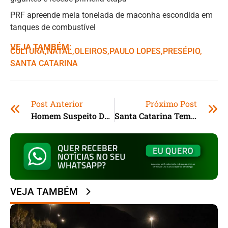
PRF apreende meia tonelada de maconha escondida em
tanques de combustível
VEJA TAMBÉM:
CULTURA
,ㅤ
NATAL
,ㅤ
OLEIROS
,ㅤ
PAULO LOPES
,ㅤ
PRESÉPIO
,ㅤ
SANTA CATARINA
Post Anterior
Próximo Post
Homem Suspeito De Estuprar A Própria Filha É Preso No Sul De SC
Santa Catarina Tem 25 Municípios Afetados Pelas Chuvas
VEJA TAMBÉM