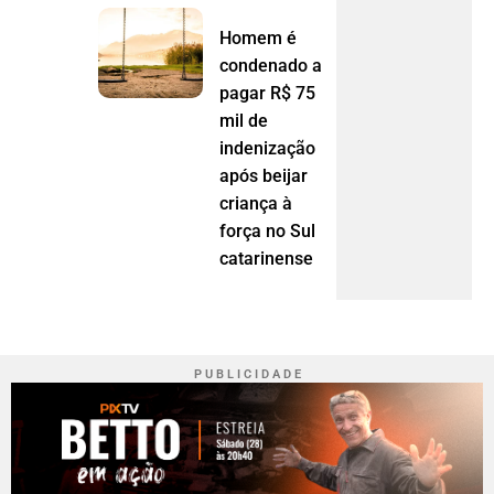
Homem é
condenado a
pagar R$ 75
mil de
indenização
após beijar
criança à
força no Sul
catarinense
P U B L I C I D A D E