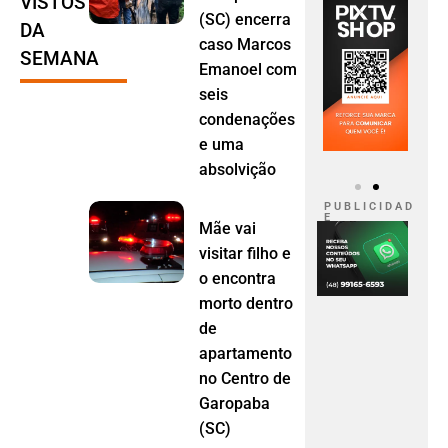
VISTOS
(SC) encerra
DA
caso Marcos
SEMANA
Emanoel com
seis
condenações
e uma
absolvição
P U B L I C I D A D
E
Mãe vai
visitar filho e
o encontra
morto dentro
de
apartamento
no Centro de
Garopaba
(SC)