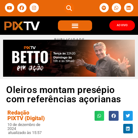
AO VIVO
P U B L I C I D A D E
Oleiros montam presépio
com referências açorianas
Redação
PIXTV (Digital)
10 de dezembro de
2024
atualizado às 15:57