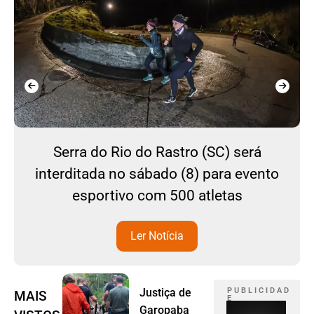
Serra do Rio do Rastro (SC) será
interditada no sábado (8) para evento
esportivo com 500 atletas
Ler Notícia
Justiça de
P U B L I C I D A D
MAIS
E
Garopaba