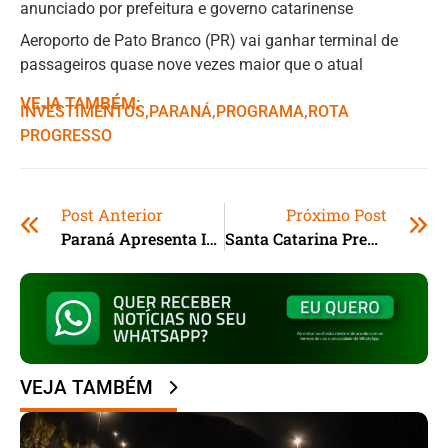
anunciado por prefeitura e governo catarinense
Aeroporto de Pato Branco (PR) vai ganhar terminal de
passageiros quase nove vezes maior que o atual
VEJA TAMBÉM:
INVESTIMENTOS
,ㅤ
PARANÁ
,ㅤ
PROGRAMA
,ㅤ
ROTA
PROGRESSO
Post Anterior
Próximo Post
Paraná Apresenta Investimentos
Santa Catarina Prevê Crescimento De 9,5% Nas Receitas
VEJA TAMBÉM