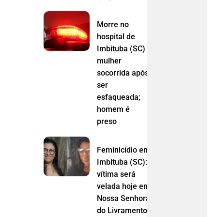
Morre no
hospital de
Imbituba (SC)
mulher
socorrida após
ser
esfaqueada;
homem é
preso
Feminicídio em
Imbituba (SC):
vítima será
velada hoje em
Nossa Senhora
do Livramento (MT)