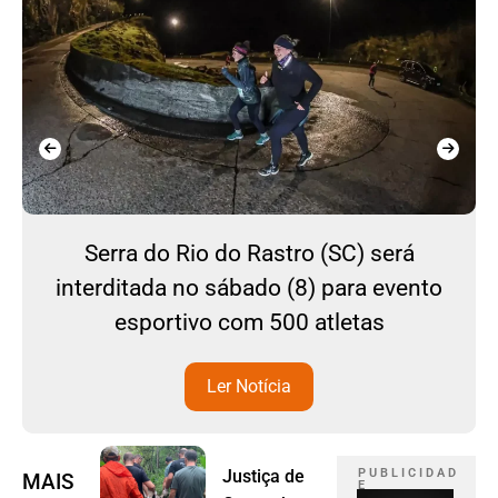
Serra do Rio do Rastro (SC) será
interditada no sábado (8) para evento
esportivo com 500 atletas
Ler Notícia
Justiça de
P U B L I C I D A D
MAIS
E