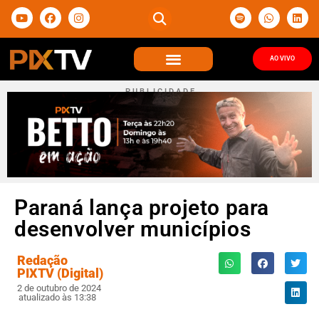
AO VIVO
P U B L I C I D A D E
Paraná lança projeto para
desenvolver municípios
Redação
PIXTV (Digital)
2 de outubro de 2024
atualizado às 13:38