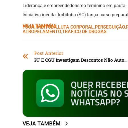
Liderança e empreendedorismo feminino em pauta: 
Iniciativa inédita: Imbituba (SC) lança curso prepa
VEJA TAMBÉM:
FUGA
,ㅤ
IMBITUBA
,ㅤ
LUTA CORPORAL
,ㅤ
PERSEGUIÇÃO
,ㅤ
ATROPELAMENTO
,ㅤ
TRÁFICO DE DROGAS
Post Anterior
PF E CGU Investigam Descontos Não Autorizados De Pensionistas Do INSS
VEJA TAMBÉM