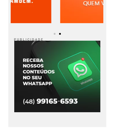
P U B L I C I D A D E