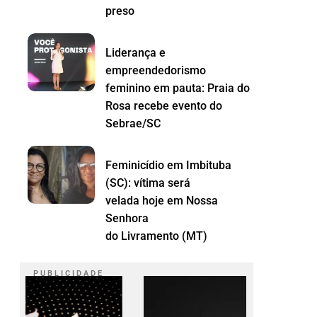
preso
Liderança e
empreendedorismo
feminino em pauta: Praia do
Rosa recebe evento do
Sebrae/SC
Feminicídio em Imbituba
(SC): vítima será
velada hoje em Nossa
Senhora
do Livramento (MT)
P U B L I C I D A D E