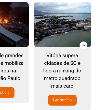
de grandes
Vitória supera
Ref
s mobiliza
cidades de SC e
n
iros na
lidera ranking do
com
São Paulo
metro quadrado
mais caro
otícia
Ler Notícia