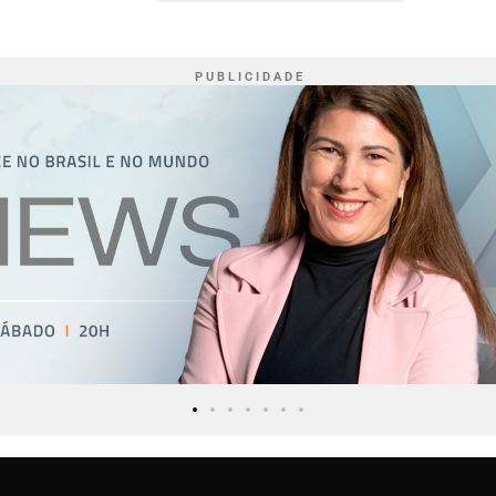
P U B L I C I D A D E