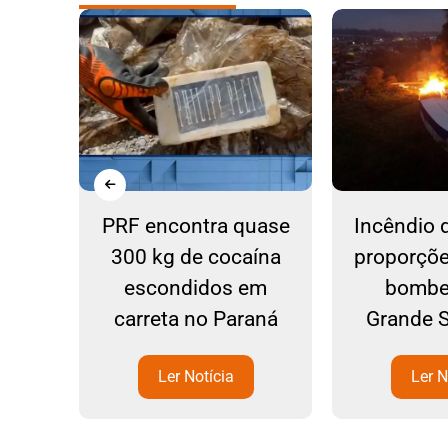
e:
PRF encontra quase
Incêndio 
arro
300 kg de cocaína
proporçõe
ixa
escondidos em
bombe
 SC-
carreta no Paraná
Grande 
zém
Ler Notícia
Ler N