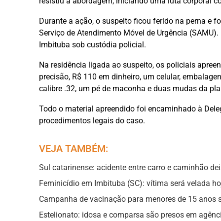
resistiu à abordagem, iniciando uma luta corporal c
Durante a ação, o suspeito ficou ferido na perna e fo
Serviço de Atendimento Móvel de Urgência (SAMU). 
Imbituba sob custódia policial.
Na residência ligada ao suspeito, os policiais apr
precisão, R$ 110 em dinheiro, um celular, embalagen
calibre .32, um pé de maconha e duas mudas da pla
Todo o material apreendido foi encaminhado à Deleg
procedimentos legais do caso.
VEJA TAMBÉM:
Sul catarinense: acidente entre carro e caminhão d
Feminicídio em Imbituba (SC): vítima será velada 
Campanha de vacinação para menores de 15 anos se
Estelionato: idosa e comparsa são presos em agênci