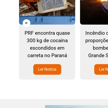
e:
PRF encontra quase
Incêndio 
arro
300 kg de cocaína
proporçõe
ixa
escondidos em
bombe
 SC-
carreta no Paraná
Grande 
zém
Ler Notícia
Ler N