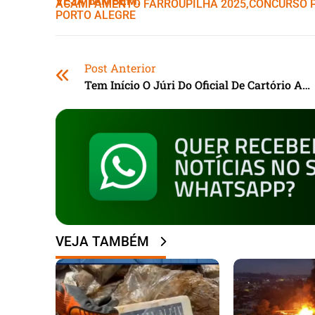
VEJA TAMBÉM:
ACAMPAMENTO FARROUPILHA 2025
,ㅤ
CONCURSO P
PORTO ALEGRE
Post Anterior
Tem Início O Júri Do Oficial De Cartório Acusado De Matar A Namorada Em Imbituba (SC)
VEJA TAMBÉM