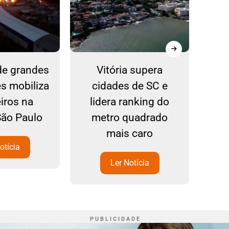
de grandes
Vitória supera
Ref
s mobiliza
cidades de SC e
n
iros na
lidera ranking do
com
São Paulo
metro quadrado
mais caro
otícia
Ler Notícia
P U B L I C I D A D E