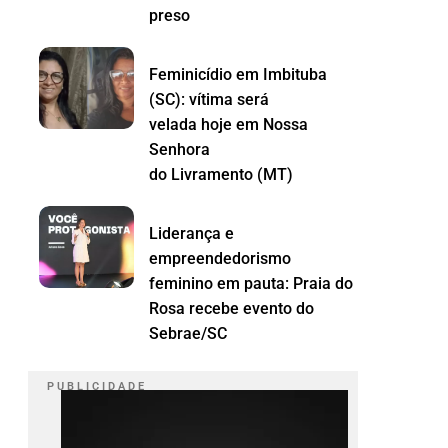
preso
Feminicídio em Imbituba
(SC): vítima será
velada hoje em Nossa
Senhora
do Livramento (MT)
Liderança e
empreendedorismo
feminino em pauta: Praia do
Rosa recebe evento do
Sebrae/SC
P U B L I C I D A D E