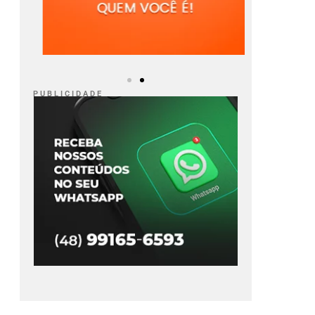
P U B L I C I D A D E