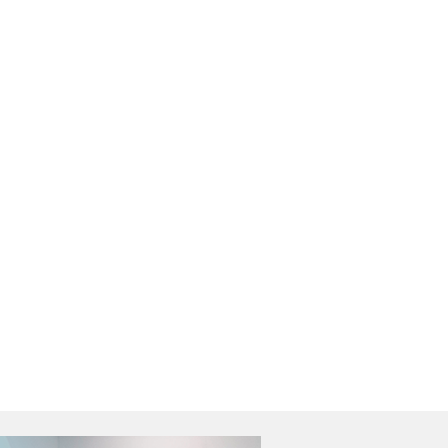
orma Tributária:
PF investiga grupo
ovos impostos
suspeito de planejar
eçam a valer em
ataques durante as
2027
eleições
Ler Notícia
Ler Notícia