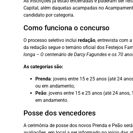
As inscrições já estão encerradas e puderam ser feita
Capital, além daquelas acampadas no Acampamento
candidato por categoria.
Como funciona o concurso
O processo seletivo inclui
redação
, entrevista com 
da redação segue o temário oficial dos Festejos Far
longa – O centenário de Darcy Fagundes e os 70 ano
As categorias são:
Prenda
: jovens entre 15 e 25 anos (até 24 an
ou em andamento;
Peão
: jovens entre 15 e 25 anos (até 24 anos
em andamento.
Posse dos vencedores
A cerimônia de posse dos novos Prenda e Peão será
avaliações, em local a ser informado no início das a