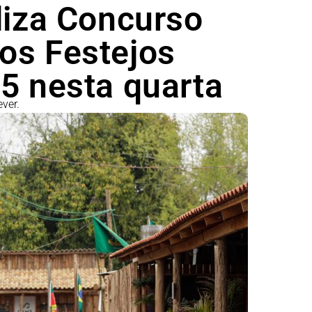
liza Concurso
os Festejos
5 nesta quarta
ever.