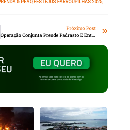
RENDA & PEÃO
,ㅤ
FESTEJOS FARROUPILHAS 2025
,ㅤ
Próximo Post
Operação Conjunta Prende Padrasto E Enteado Por Estupro De Vulnerável Em Garopaba (SC)