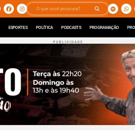
ESPORTES
POLÍTICA
PODCASTS
PROGRAMAÇÃO
PR
P U B L I C I D A D E