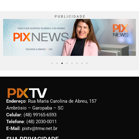
P U B L I C I D A D E
Endereço
: Rua Maria Carolina de Abreu, 157
Ambrósio – Garopaba – SC
Celular
: (48) 99165-6593
Telefone
: (48) 2030-0011
E-Mail
: pixtv@tmw.net.br
SUA PRIVACIDADE