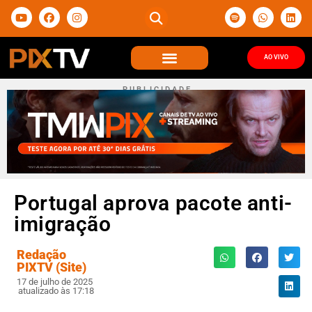
AO VIVO
P U B L I C I D A D E
Portugal aprova pacote anti-
imigração
Redação
PIXTV (Site)
17 de julho de 2025
atualizado às 17:18