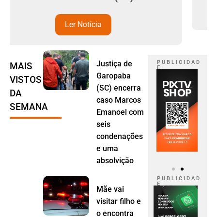
Ler Notícia
Justiça de
P U B L I C I D A D
MAIS
E
Garopaba
VISTOS
(SC) encerra
DA
caso Marcos
SEMANA
Emanoel com
seis
condenações
e uma
absolvição
P U B L I C I D A D
E
Mãe vai
visitar filho e
o encontra