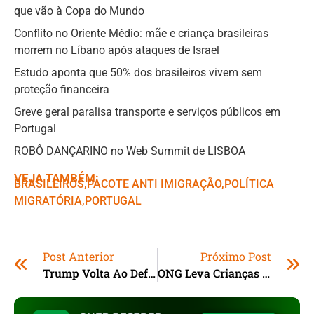
que vão à Copa do Mundo
Conflito no Oriente Médio: mãe e criança brasileiras
morrem no Líbano após ataques de Israel
Estudo aponta que 50% dos brasileiros vivem sem
proteção financeira
Greve geral paralisa transporte e serviços públicos em
Portugal
ROBÔ DANÇARINO no Web Summit de LISBOA
VEJA TAMBÉM:
BRASILEIROS
,ㅤ
PACOTE ANTI IMIGRAÇÃO
,ㅤ
POLÍTICA
MIGRATÓRIA
,ㅤ
PORTUGAL
Post Anterior
Próximo Post
Trump Volta Ao Defensor Bolsonaro
ONG Leva Crianças Para Observação De Baleias No RJ