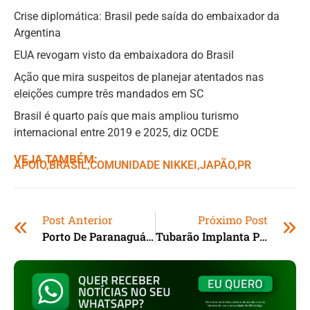
Crise diplomática: Brasil pede saída do embaixador da
Argentina
EUA revogam visto da embaixadora do Brasil
Ação que mira suspeitos de planejar atentados nas
eleições cumpre três mandados em SC
Brasil é quarto país que mais ampliou turismo
internacional entre 2019 e 2025, diz OCDE
VEJA TAMBÉM:
APOIO
,ㅤ
BRASIL
,ㅤ
COMUNIDADE NIKKEI
,ㅤ
JAPÃO
,ㅤ
PR
Post Anterior
Próximo Post
Porto De Paranaguá Recebe Investimento De R$ 1 Bilhão
Tubarão Implanta Primeira Polícia Municipal De SC