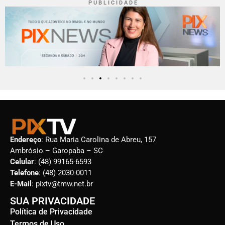
P U B L I C I D A D E
Endereço
: Rua Maria Carolina de Abreu, 157
Ambrósio – Garopaba – SC
Celular
: (48) 99165-6593
Telefone
: (48) 2030-0011
E-Mail
: pixtv@tmw.net.br
SUA PRIVACIDADE
Política de Privacidade
Termos de Uso