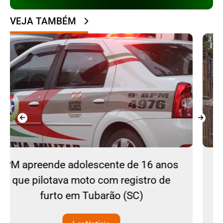
VEJA TAMBÉM
16 anos
Ciclone bomba continua no Su
ro de
Sudeste do país
Ler Notícia