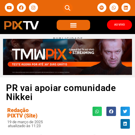
AO VIVO
P U B L I C I D A D E
PR vai apoiar comunidade
Nikkei
Redação
PIXTV (Site)
19 de março de 2025
atualizado às 11:23