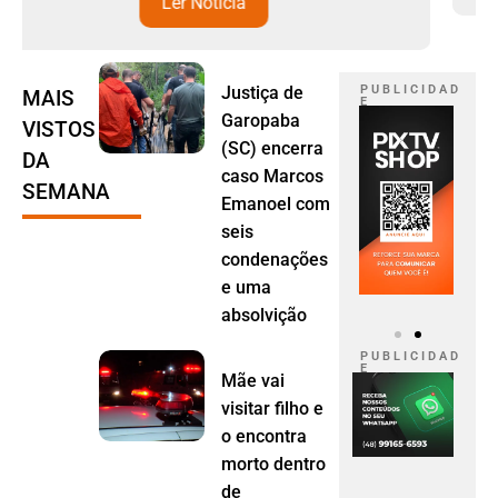
Justiça de
P U B L I C I D A D
MAIS
E
Garopaba
VISTOS
(SC) encerra
DA
caso Marcos
SEMANA
Emanoel com
seis
condenações
e uma
absolvição
P U B L I C I D A D
E
Mãe vai
visitar filho e
o encontra
morto dentro
de