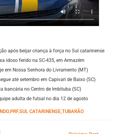
o após beijar criança à força no Sul catarinense
eixa idoso ferido na SC-435, em Armazém
hoje em Nossa Senhora do Livramento (MT)
gue até setembro em Capivari de Baixo (SC)
a bancária no Centro de Imbituba (SC)
uipe adulta de futsal no dia 12 de agosto
NDO
,ㅤ
PRF
,ㅤ
SUL CATARINENSE
,ㅤ
TUBARÃO
Próximo Post