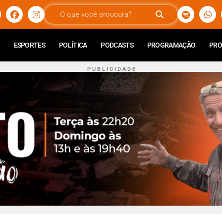
ESPORTES
POLÍTICA
PODCASTS
PROGRAMAÇÃO
PR
P U B L I C I D A D E