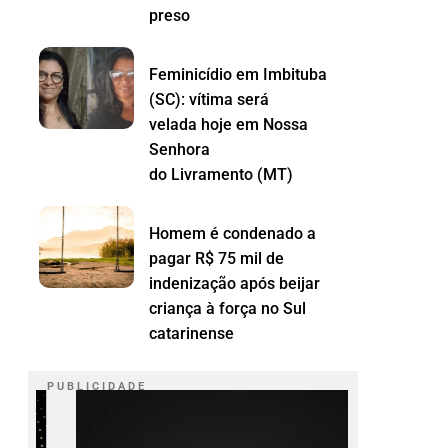
preso
Feminicídio em Imbituba
(SC): vítima será
velada hoje em Nossa
Senhora
do Livramento (MT)
Homem é condenado a
pagar R$ 75 mil de
indenização após beijar
criança à força no Sul
catarinense
P U B L I C I D A D E