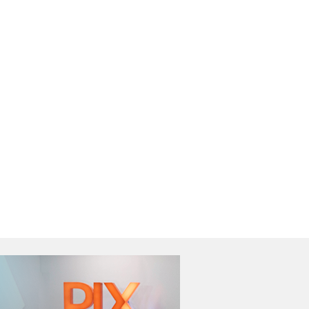
PM apreende
Ciclone bomba
olescente de 16
continua no Sul e
os que pilotava
Sudeste do país
to com registro
Ler Notícia
furto em Tubarão
(SC)
Ler Notícia