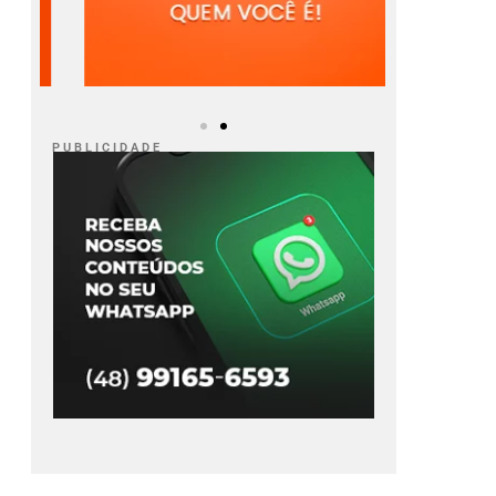
P U B L I C I D A D E