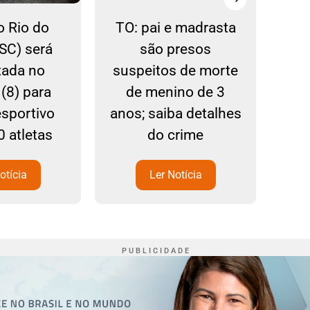
o Rio do
TO: pai e madrasta
(SC) será
são presos
ad
itada no
suspeitos de morte
an
(8) para
de menino de 3
mo
esportivo
anos; saiba detalhes
de 
 atletas
do crime
otícia
Ler Notícia
P U B L I C I D A D E