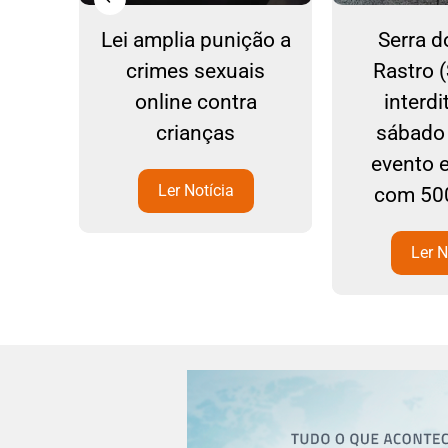
mpo
Lei amplia punição a
Serra d
ina
crimes sexuais
Rastro 
ias
online contra
interd
crianças
sábado 
evento 
Ler Notícia
com 500
Ler N