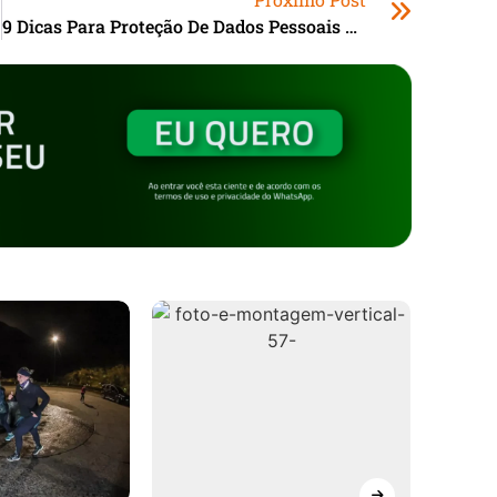
9 Dicas Para Proteção De Dados Pessoais Em Caso De Roubo De Celular Durante O Carnaval