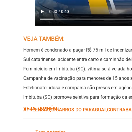
VEJA TAMBÉM:
Homem é condenado a pagar R$ 75 mil de indenizaçã
Sul catarinense: acidente entre carro e caminhão d
Feminicídio em Imbituba (SC): vítima será velada 
Campanha de vacinação para menores de 15 anos se
Estelionato: idosa e comparsa são presos em agênci
Imbituba (SC) promove seletiva para formação da eq
VEJA TAMBÉM:
APREENSÃO
,ㅤ
CIGARROS DO PARAGUAI
,ㅤ
CONTRABA
Post Anterior