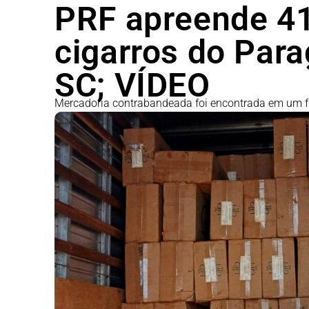
PRF apreende 41
cigarros do Para
SC; VÍDEO
Mercadoria contrabandeada foi encontrada em um fur