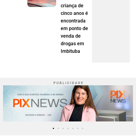
criança de
cinco anos é
encontrada
em ponto de
venda de
drogas em
Imbituba
P U B L I C I D A D E