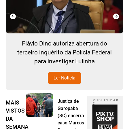
Flávio Dino autoriza abertura do
terceiro inquérito da Polícia Federal
para investigar Lulinha
Ler Notícia
Justiça de
P U B L I C I D A D
MAIS
E
Garopaba
VISTOS
(SC) encerra
DA
caso Marcos
SEMANA