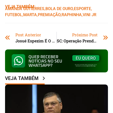
VEJA TAMBÉM:
AMANDA GUTIERRES
,ㅤ
BOLA DE OURO
,ㅤ
ESPORTE
,ㅤ
FUTEBOL
,ㅤ
MARTA
,ㅤ
PREMIAÇÃO
,ㅤ
RAPHINHA
,ㅤ
VINI JR
Post Anterior
Próximo Post
Josué Espezim É O Novo Secretário De Educação, Esporte E Juventude De Imbituba (SC)
SC: Operação Prende Suspeito De Assalto A Posto De Gasolina Em Tubarão E Casal Por Tráfico
VEJA TAMBÉM