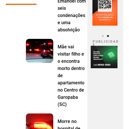
Emanoel com
seis
condenações
e uma
absolvição
P U B L I C I D A D
E
Mãe vai
visitar filho e
o encontra
morto dentro
de
apartamento
no Centro de
Garopaba
(SC)
Morre no
hospital de