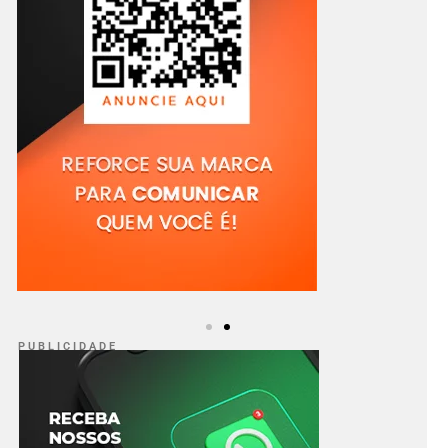
P U B L I C I D A D E