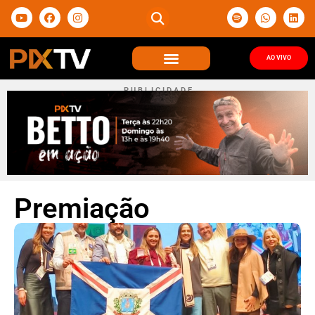
AO VIVO
P U B L I C I D A D E
Premiação