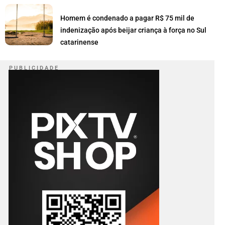
Homem é condenado a pagar R$ 75 mil de
indenização após beijar criança à força no Sul
catarinense
P U B L I C I D A D E