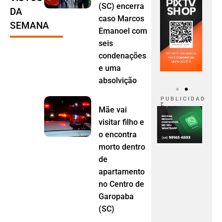
(SC) encerra
DA
caso Marcos
SEMANA
Emanoel com
seis
condenações
e uma
absolvição
P U B L I C I D A D
E
Mãe vai
visitar filho e
o encontra
morto dentro
de
apartamento
no Centro de
Garopaba
(SC)