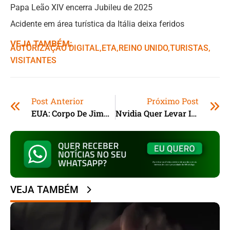
Papa Leão XIV encerra Jubileu de 2025
Acidente em área turística da Itália deixa feridos
VEJA TAMBÉM:
AUTORIZAÇÃO DIGITAL
,ㅤ
ETA
,ㅤ
REINO UNIDO
,ㅤ
TURISTAS
,ㅤ
VISITANTES
Post Anterior
Próximo Post
EUA: Corpo De Jimmy Carter Chega Ao Capitólio
Nvidia Quer Levar IA Aos PCs
VEJA TAMBÉM