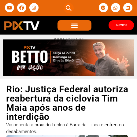
AO VIVO
P U B L I C I D A D E
Rio: Justiça Federal autoriza
reabertura da ciclovia Tim
Maia após anos de
interdição
Via conecta a praia do Leblon à Barra da Tijuca e enfrentou
desabamentos.