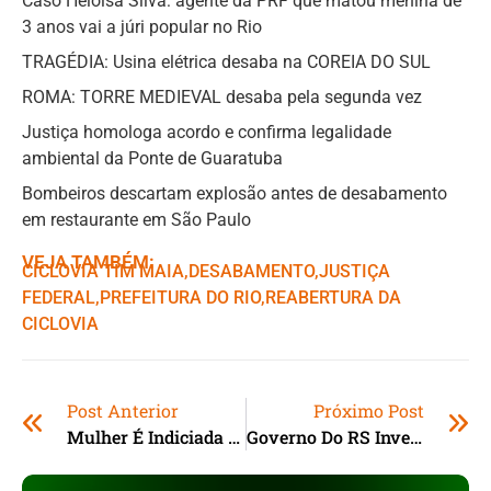
Caso Heloísa Silva: agente da PRF que matou menina de
3 anos vai a júri popular no Rio
TRAGÉDIA: Usina elétrica desaba na COREIA DO SUL
ROMA: TORRE MEDIEVAL desaba pela segunda vez
Justiça homologa acordo e confirma legalidade
ambiental da Ponte de Guaratuba
Bombeiros descartam explosão antes de desabamento
em restaurante em São Paulo
VEJA TAMBÉM:
CICLOVIA TIM MAIA
,ㅤ
DESABAMENTO
,ㅤ
JUSTIÇA
FEDERAL
,ㅤ
PREFEITURA DO RIO
,ㅤ
REABERTURA DA
CICLOVIA
Post Anterior
Próximo Post
Mulher É Indiciada Por Manter Cão Em Situação De Maus-Tratos Em Mafra (SC)
Governo Do RS Investe R$ 3,3 Milhões Em Reformas De Cinco Escolas