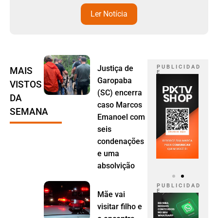
Ler Notícia
Justiça de
P U B L I C I D A D
MAIS
E
Garopaba
VISTOS
(SC) encerra
DA
caso Marcos
SEMANA
Emanoel com
seis
condenações
e uma
absolvição
P U B L I C I D A D
E
Mãe vai
visitar filho e