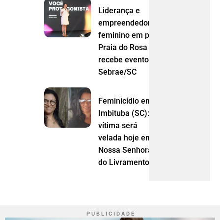
Liderança e
empreendedorismo
feminino em pauta:
Praia do Rosa
recebe evento do
Sebrae/SC
Feminicídio em
Imbituba (SC):
vítima será
velada hoje em
Nossa Senhora
do Livramento (MT)
P U B L I C I D A D E