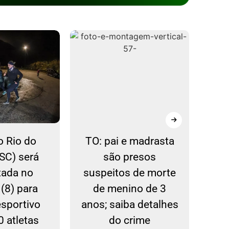
o Rio do
TO: pai e madrasta
(SC) será
são presos
ad
itada no
suspeitos de morte
an
(8) para
de menino de 3
mo
esportivo
anos; saiba detalhes
de 
 atletas
do crime