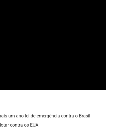
is um ano lei de emergência contra o Brasil
dotar contra os EUA