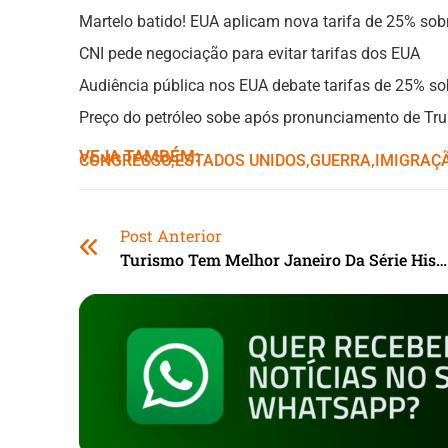
Martelo batido! EUA aplicam nova tarifa de 25% sobr
CNI pede negociação para evitar tarifas dos EUA
Audiência pública nos EUA debate tarifas de 25% sob
Preço do petróleo sobe após pronunciamento de Tr
VEJA TAMBÉM:
CONGRESSO
,ㅤ
ESTADOS UNIDOS
,ㅤ
GUERRA
,ㅤ
IMIGRAÇ
Post Anterior
Turismo Tem Melhor Janeiro Da Série Histórica