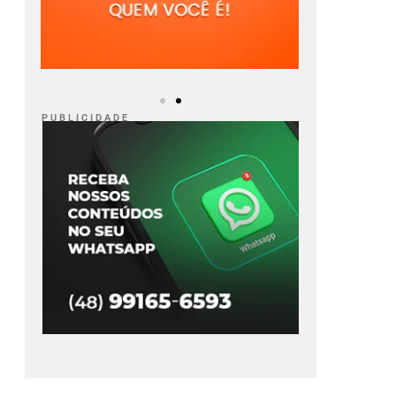
P U B L I C I D A D E
PM apreende
Ciclone bomba
olescente de 16
continua no Sul e
os que pilotava
Sudeste do país
to com registro
Ler Notícia
furto em Tubarão
(SC)