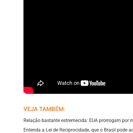
VEJA TAMBÉM:
Relação bastante estremecida: EUA prorrogam por ma
Entenda a Lei de Reciprocidade, que o Brasil pode a