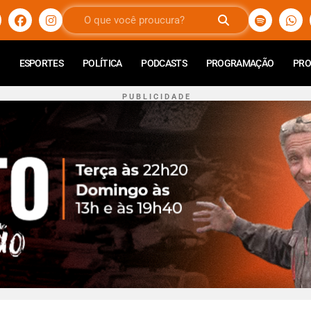
ESPORTES
POLÍTICA
PODCASTS
PROGRAMAÇÃO
PR
P U B L I C I D A D E