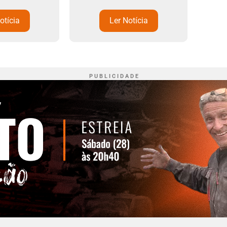
otícia
Ler Notícia
P U B L I C I D A D E