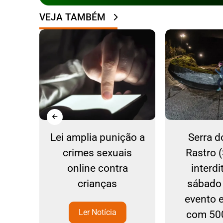
VEJA TAMBÉM
mpo
Lei amplia punição a
Serra d
ina
crimes sexuais
Rastro 
ias
online contra
interd
crianças
sábado 
evento 
Ler Notícia
com 500