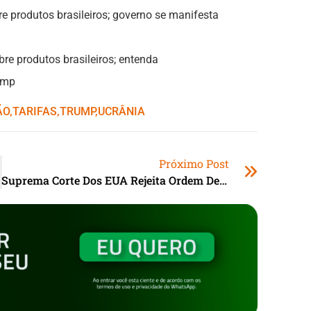
e produtos brasileiros; governo se manifesta
re produtos brasileiros; entenda
ump
ÃO
,ㅤ
TARIFAS
,ㅤ
TRUMP
,ㅤ
UCRÂNIA
Próximo Post
Suprema Corte Dos EUA Rejeita Ordem De Trump