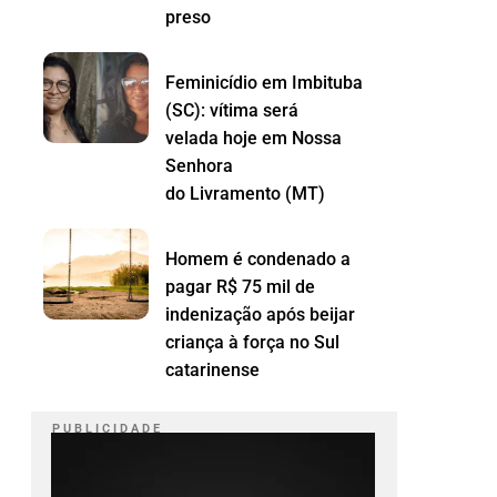
preso
Feminicídio em Imbituba
(SC): vítima será
velada hoje em Nossa
Senhora
do Livramento (MT)
Homem é condenado a
pagar R$ 75 mil de
indenização após beijar
criança à força no Sul
catarinense
P U B L I C I D A D E