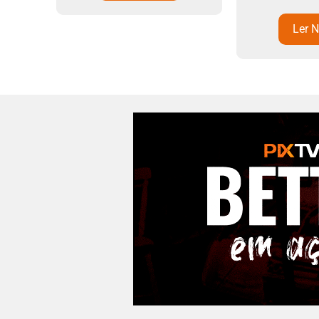
Ler N