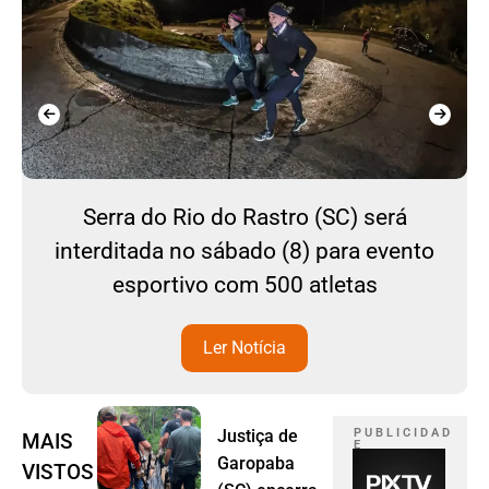
Serra do Rio do Rastro (SC) será
interditada no sábado (8) para evento
esportivo com 500 atletas
Ler Notícia
Justiça de
P U B L I C I D A D
MAIS
E
Garopaba
VISTOS