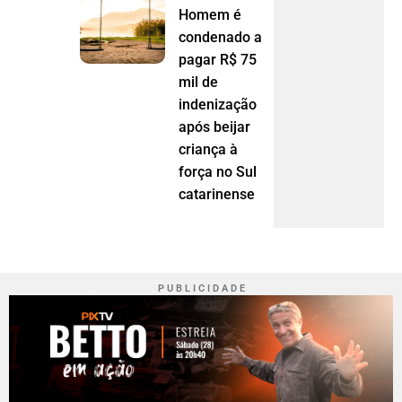
Homem é
condenado a
pagar R$ 75
mil de
indenização
após beijar
criança à
força no Sul
catarinense
P U B L I C I D A D E