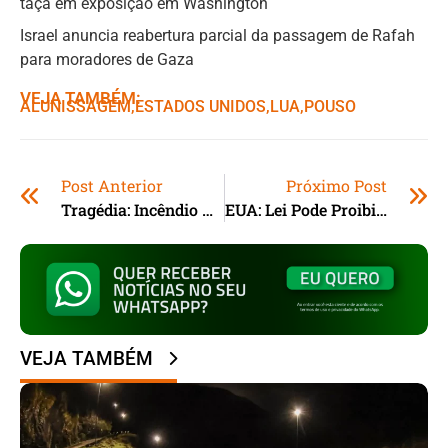
taça em exposição em Washington
Israel anuncia reabertura parcial da passagem de Rafah
para moradores de Gaza
VEJA TAMBÉM:
ALUNISSAGEM
,ㅤ
ESTADOS UNIDOS
,ㅤ
LUA
,ㅤ
POUSO
Post Anterior
Próximo Post
Tragédia: Incêndio Devasta Prédio E Mata 10 Pessoas Na Espanha
EUA: Lei Pode Proibir Uso De Redes Sociais Para Menores De 16 Anos
VEJA TAMBÉM