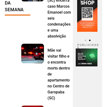
(SC) encerra
DA
caso Marcos
SEMANA
Emanoel com
seis
condenações
e uma
absolvição
P U B L I C I D A D
E
Mãe vai
visitar filho e
o encontra
morto dentro
de
apartamento
no Centro de
Garopaba
(SC)