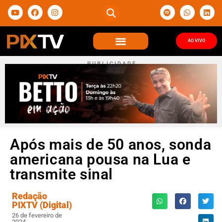
AO VIVO
P U B L I C I D A D E
Após mais de 50 anos, sonda
americana pousa na Lua e
transmite sinal
Redação
PIXTV (Digital)
26 de fevereiro de
2024