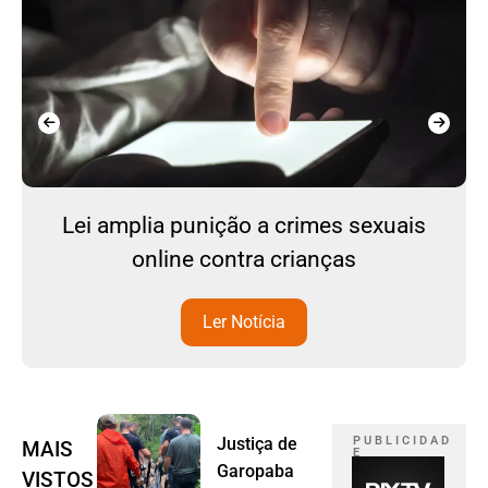
Lei amplia punição a crimes sexuais
online contra crianças
Ler Notícia
Justiça de
P U B L I C I D A D
MAIS
E
Garopaba
VISTOS