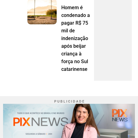
Homem é
condenado a
pagar R$ 75
mil de
indenização
após beijar
criança à
força no Sul
catarinense
P U B L I C I D A D E