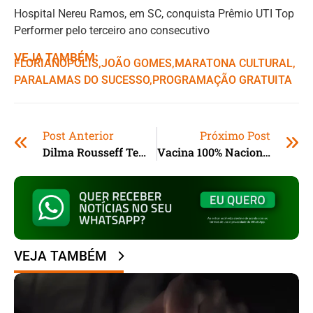
Hospital Nereu Ramos, em SC, conquista Prêmio UTI Top
Performer pelo terceiro ano consecutivo
VEJA TAMBÉM:
FLORIANÓPOLIS
,ㅤ
JOÃO GOMES
,ㅤ
MARATONA CULTURAL
,ㅤ
PARALAMAS DO SUCESSO
,ㅤ
PROGRAMAÇÃO GRATUITA
Post Anterior
Próximo Post
Dilma Rousseff Tem Quadro De Neurite Vestibular
Vacina 100% Nacional Contra A Dengue Chegará Ao SUS Em 2026
VEJA TAMBÉM