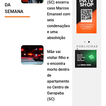
(SC) encerra
DA
caso Marcos
SEMANA
Emanoel com
seis
condenações
e uma
absolvição
P U B L I C I D A D
E
Mãe vai
visitar filho e
o encontra
morto dentro
de
apartamento
no Centro de
Garopaba
(SC)