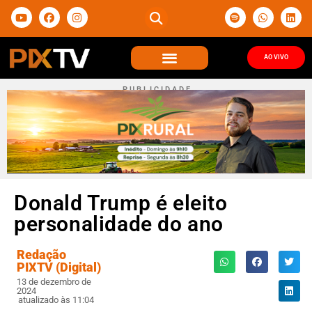
AO VIVO
P U B L I C I D A D E
Donald Trump é eleito
personalidade do ano
Redação
PIXTV (Digital)
13 de dezembro de
2024
atualizado às 11:04