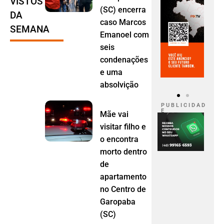
VISTOS
(SC) encerra
DA
caso Marcos
SEMANA
Emanoel com
seis
condenações
e uma
absolvição
P U B L I C I D A D
E
Mãe vai
visitar filho e
o encontra
morto dentro
de
apartamento
no Centro de
Garopaba
(SC)