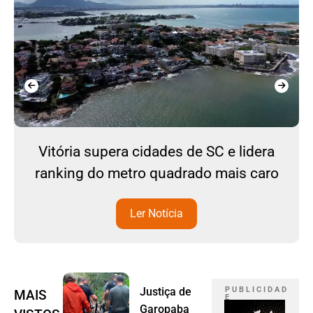
Vitória supera cidades de SC e lidera
ranking do metro quadrado mais caro
Ler Notícia
Justiça de
P U B L I C I D A D
MAIS
E
Garopaba