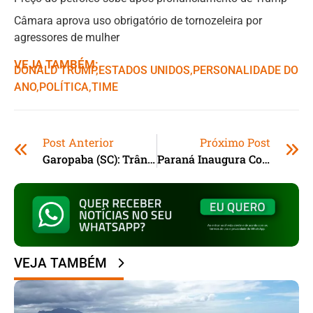
Câmara aprova uso obrigatório de tornozeleira por
agressores de mulher
VEJA TAMBÉM:
DONALD TRUMP
,ㅤ
ESTADOS UNIDOS
,ㅤ
PERSONALIDADE DO
ANO
,ㅤ
POLÍTICA
,ㅤ
TIME
Post Anterior
Próximo Post
Garopaba (SC): Trânsito Da Praia Da Barra Terá Alterações
Paraná Inaugura Colégio Agrícola Em Goioerê
VEJA TAMBÉM