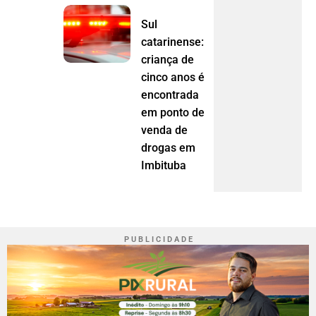
Sul
catarinense:
criança de
cinco anos é
encontrada
em ponto de
venda de
drogas em
Imbituba
P U B L I C I D A D E