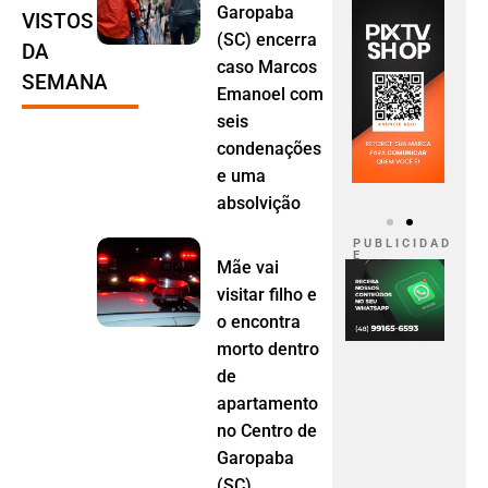
Garopaba
VISTOS
(SC) encerra
DA
caso Marcos
SEMANA
Emanoel com
seis
condenações
e uma
absolvição
P U B L I C I D A D
E
Mãe vai
visitar filho e
o encontra
morto dentro
de
apartamento
no Centro de
Garopaba
(SC)