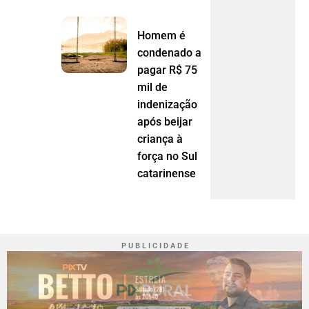
Homem é
condenado a
pagar R$ 75
mil de
indenização
após beijar
criança à
força no Sul
catarinense
P U B L I C I D A D E