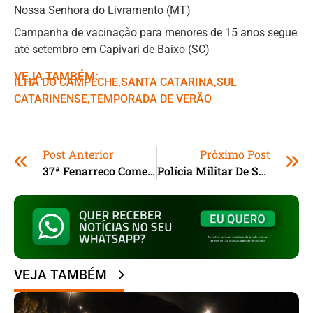
Nossa Senhora do Livramento (MT)
Campanha de vacinação para menores de 15 anos segue
até setembro em Capivari de Baixo (SC)
VEJA TAMBÉM:
ILHA DO CAMPECHE
,ㅤ
SANTA CATARINA
,ㅤ
SUL
CATARINENSE
,ㅤ
TEMPORADA DE VERÃO
Post Anterior
Próximo Post
37ª Fenarreco Começa Em Brusque (SC)
Polícia Militar De SC Recebe Novas Viaturas
VEJA TAMBÉM