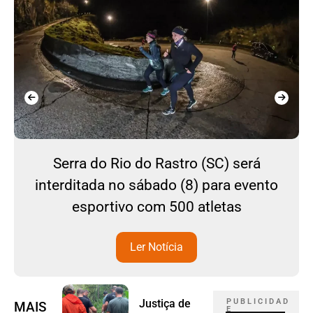
Serra do Rio do Rastro (SC) será
interditada no sábado (8) para evento
esportivo com 500 atletas
Ler Notícia
Justiça de
P U B L I C I D A D
MAIS
E